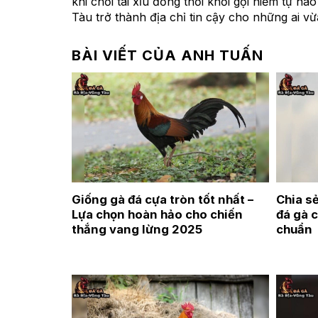
khi chơi tài xỉu đồng thời khơi gợi niềm tự h
Tàu trở thành địa chỉ tin cậy cho những ai 
BÀI VIẾT CỦA ANH TUẤN
Giống gà đá cựa tròn tốt nhất –
Chia s
Lựa chọn hoàn hảo cho chiến
đá gà 
thắng vang lừng 2025
chuẩn