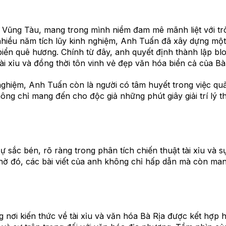
 Vũng Tàu, mang trong mình niềm đam mê mãnh liệt với trò 
 nhiều năm tích lũy kinh nghiệm, Anh Tuấn đã xây dựng một
biển quê hương. Chính từ đây, anh quyết định thành lập bl
ài xỉu và đồng thời tôn vinh vẻ đẹp văn hóa biển cả của Bà
h nghiệm, Anh Tuấn còn là người có tâm huyết trong việc q
không chỉ mang đến cho độc giả những phút giây giải trí l
 sắc bén, rõ ràng trong phân tích chiến thuật tài xỉu và s
hờ đó, các bài viết của anh không chỉ hấp dẫn mà còn man
i kiến thức về tài xỉu và văn hóa Bà Rịa được kết hợp hà