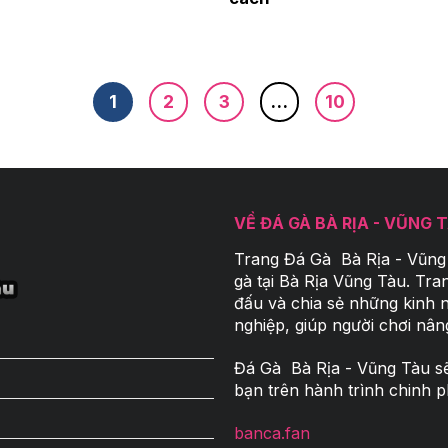
1
2
3
…
10
VỀ ĐÁ GÀ BÀ RỊA - VŨNG 
Trang Đá Gà Bà Rịa - Vũng
gà tại Bà Rịa Vũng Tàu. Tran
đấu và chia sẻ những kinh 
nghiệp, giúp người chơi nân
Đá Gà Bà Rịa - Vũng Tàu
sẽ
bạn trên hành trình chinh p
banca.fan