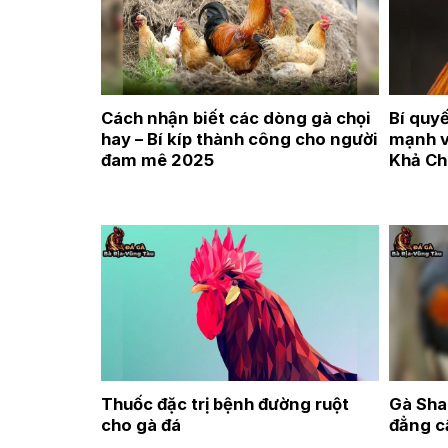
Cách nhận biết các dòng gà chọi
Bí quyế
hay – Bí kíp thành công cho người
mạnh và
đam mê 2025
Khả Ch
Thuốc đặc trị bệnh đường ruột
Gà Sha
cho gà đá
đẳng c