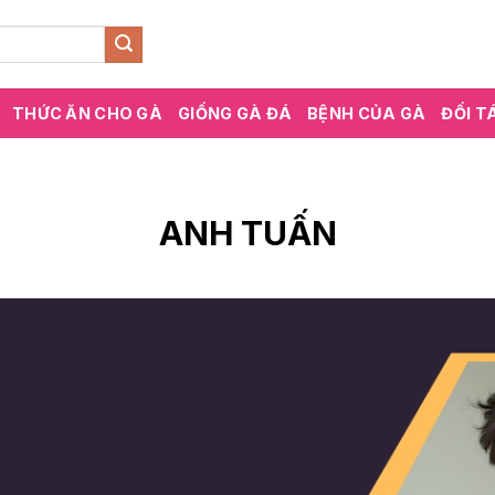
THỨC ĂN CHO GÀ
GIỐNG GÀ ĐÁ
BỆNH CỦA GÀ
ĐỐI T
ANH TUẤN