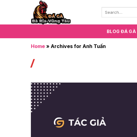
Chuyển
đến
nội
dung
BLOG ĐÁ GÀ
Home
»
Archives for Anh Tuấn