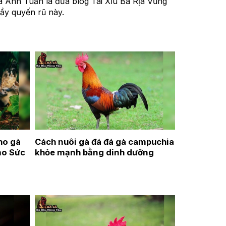
ủa Anh Tuấn là đưa blog Tài Xỉu Bà Rịa Vũng
ầy quyến rũ này.
ho gà
Cách nuôi gà đá đá gà campuchia
ảo Sức
khỏe mạnh bằng dinh dưỡng