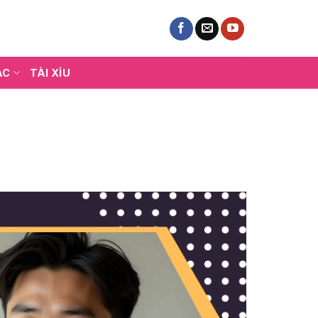
ÁC
TÀI XỈU