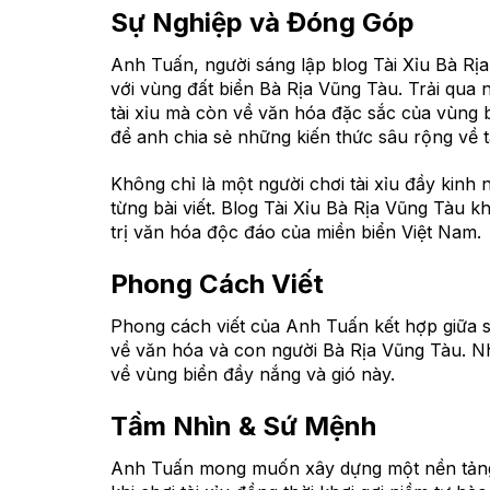
Sự Nghiệp và Đóng Góp
Anh Tuấn, người sáng lập blog Tài Xỉu Bà Rịa
với vùng đất biển Bà Rịa Vũng Tàu. Trải qua
tài xỉu mà còn về văn hóa đặc sắc của vùng 
để anh chia sẻ những kiến thức sâu rộng về t
Không chỉ là một người chơi tài xỉu đầy kin
từng bài viết. Blog Tài Xỉu Bà Rịa Vũng Tàu 
trị văn hóa độc đáo của miền biển Việt Nam.
Phong Cách Viết
Phong cách viết của Anh Tuấn kết hợp giữa sự
về văn hóa và con người Bà Rịa Vũng Tàu. N
về vùng biển đầy nắng và gió này.
Tầm Nhìn & Sứ Mệnh
Anh Tuấn mong muốn xây dựng một nền tảng nơ