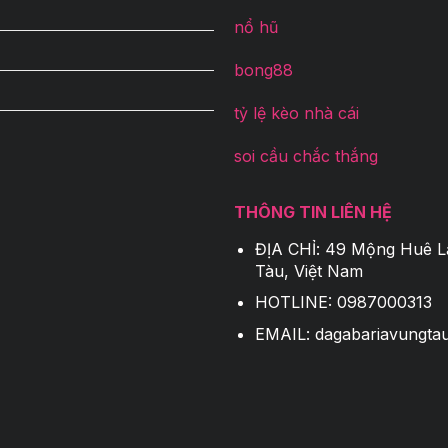
nổ hũ
bong88
tỷ lệ kèo nhà cái
soi cầu chắc thắng
THÔNG TIN LIÊN HỆ
ĐỊA CHỈ:
49 Mộng Huê Lầ
Tàu, Việt Nam
HOTLINE:
0987000313
EMAIL:
dagabariavungta