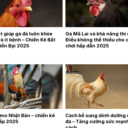
t giúp gà đá luôn khỏe
Gà Mã Lai và khả năng thi 
 ít bệnh – Chiến Kê Bất
Điều không thể thiếu cho 
iến Bại 2025
chơi hấp dẫn 2025
mo Nhật Bản – chiến kê
Cách bổ sung dinh dưỡng 
ấp 2025
đá – Tăng cường sức mạn
cách