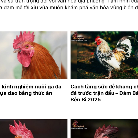
ào và sự trân trọng đối với văn hóa địa phương. Tầm nhìn c
vừa đam mê tài xỉu vừa muốn khám phá văn hóa vùng biển đ
ẻ kinh nghiệm nuôi gà đá
Cách tăng sức đề kháng c
cựa dao bằng thức ăn
đá trước trận đấu – Đảm B
Bền Bỉ 2025