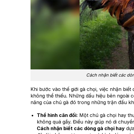
Cách nhận biết các dò
Khi bước vào thế giới gà chọi, việc nhận biế
không thể thiếu. Những dấu hiệu bên ngoài c
năng của chú gà đó trong những trận đấu khốc
Thể hình cân đối:
Một chú gà chọi hay th
không quá gầy. Điều này giúp nó di chuyể
Cách nhận biết các dòng gà chọi hay
dựa 