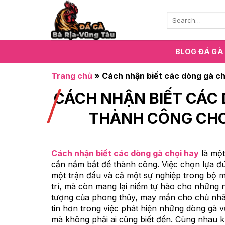
Chuyển
đến
nội
dung
BLOG ĐÁ GÀ
Trang chủ
»
Cách nhận biết các dòng gà ch
CÁCH NHẬN BIẾT CÁC D
THÀNH CÔNG CHO
Cách nhận biết các dòng gà chọi hay
là một
cần nắm bắt để thành công. Việc chọn lựa đ
một trận đấu và cả một sự nghiệp trong bộ m
trí, mà còn mang lại niềm tự hào cho những 
tượng của phong thủy, may mắn cho chủ nhâ
tin hơn trong việc phát hiện những dòng gà 
mà không phải ai cũng biết đến. Cùng nhau k