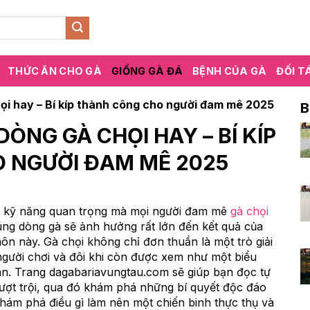
THỨC ĂN CHO GÀ
GIỐNG GÀ ĐÁ
BỆNH CỦA GÀ
ĐỐI T
ọi hay – Bí kíp thành công cho người đam mê 2025
B
ÒNG GÀ CHỌI HAY – BÍ KÍP
 NGƯỜI ĐAM MÊ 2025
 kỹ năng quan trọng mà mọi người đam mê
gà chọi
úng dòng gà sẽ ảnh hưởng rất lớn đến kết quả của
ôn này. Gà chọi không chỉ đơn thuần là một trò giải
người chơi và đôi khi còn được xem như một biểu
n. Trang dagabariavungtau.com sẽ giúp bạn đọc tự
vượt trội, qua đó khám phá những bí quyết độc đáo
hám phá điều gì làm nên một chiến binh thực thụ và