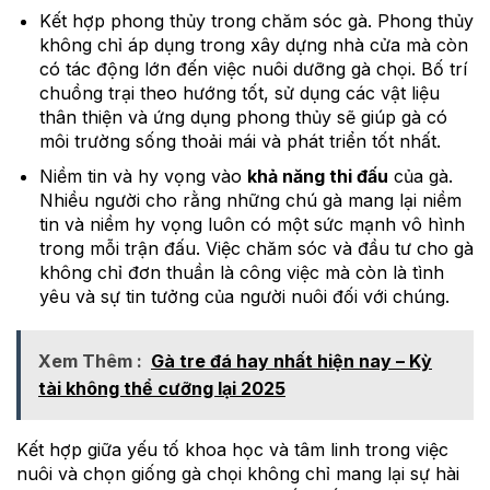
Kết hợp phong thủy trong chăm sóc gà. Phong thủy
không chỉ áp dụng trong xây dựng nhà cửa mà còn
có tác động lớn đến việc nuôi dưỡng gà chọi. Bố trí
chuồng trại theo hướng tốt, sử dụng các vật liệu
thân thiện và ứng dụng phong thủy sẽ giúp gà có
môi trường sống thoải mái và phát triển tốt nhất.
Niềm tin và hy vọng vào
khả năng thi đấu
của gà.
Nhiều người cho rằng những chú gà mang lại niềm
tin và niềm hy vọng luôn có một sức mạnh vô hình
trong mỗi trận đấu. Việc chăm sóc và đầu tư cho gà
không chỉ đơn thuần là công việc mà còn là tình
yêu và sự tin tưởng của người nuôi đối với chúng.
Xem Thêm :
Gà tre đá hay nhất hiện nay – Kỳ
tài không thể cưỡng lại 2025
Kết hợp giữa yếu tố khoa học và tâm linh trong việc
nuôi và chọn giống gà chọi không chỉ mang lại sự hài