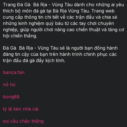
Trang Đá Gà Bà Rịa - Vũng Tàu
dành cho những ai yêu
thích bộ môn đá gà tại Bà Rịa Vũng Tàu. Trang web
cung cấp thông tin chi tiết về các trận đấu và chia sẻ
những kinh nghiệm quý báu từ các tay chơi chuyên
nghiệp, giúp người chơi nâng cao chiến thuật và tăng cơ
hội chiến thắng.
Đá Gà Bà Rịa - Vũng Tàu
sẽ là người bạn đồng hành
đáng tin cậy của bạn trên hành trình chinh phục các
trận đấu đá gà đầy kịch tính.
banca.fan
nổ hũ
bong88
tỷ lệ kèo nhà cái
soi cầu chắc thắng