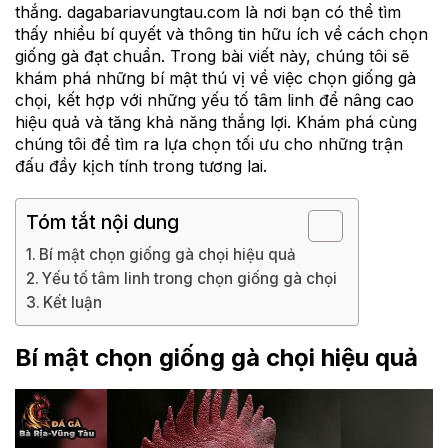
thắng. dagabariavungtau.com là nơi bạn có thể tìm
thấy nhiều bí quyết và thông tin hữu ích về cách chọn
giống gà đạt chuẩn. Trong bài viết này, chúng tôi sẽ
khám phá những bí mật thú vị về việc chọn giống gà
chọi, kết hợp với những yếu tố tâm linh để nâng cao
hiệu quả và tăng khả năng thắng lợi. Khám phá cùng
chúng tôi để tìm ra lựa chọn tối ưu cho những trận
đấu đầy kịch tính trong tương lai.
Tóm tắt nội dung
Bí mật chọn giống gà chọi hiệu quả
Yếu tố tâm linh trong chọn giống gà chọi
Kết luận
Bí mật chọn giống gà chọi hiệu quả