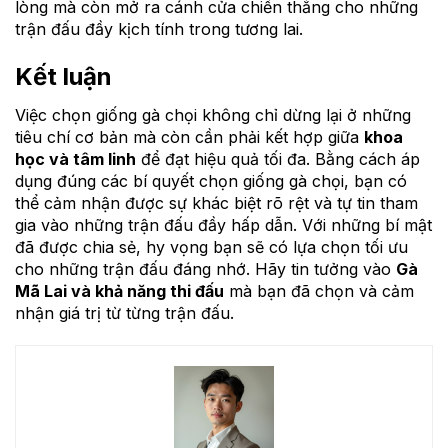
lòng mà còn mở ra cánh cửa chiến thắng cho những
trận đấu đầy kịch tính trong tương lai.
Kết luận
Việc chọn giống gà chọi không chỉ dừng lại ở những
tiêu chí cơ bản mà còn cần phải kết hợp giữa
khoa
học và tâm linh
để đạt hiệu quả tối đa. Bằng cách áp
dụng đúng các bí quyết chọn giống gà chọi, bạn có
thể cảm nhận được sự khác biệt rõ rệt và tự tin tham
gia vào những trận đấu đầy hấp dẫn. Với những bí mật
đã được chia sẻ, hy vọng bạn sẽ có lựa chọn tối ưu
cho những trận đấu đáng nhớ. Hãy tin tưởng vào
Gà
Mã Lai và khả năng thi đấu
mà bạn đã chọn và cảm
nhận giá trị từ từng trận đấu.