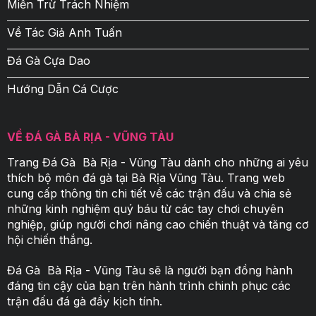
Miễn Trừ Trách Nhiệm
Về Tác Giả Anh Tuấn
Đá Gà Cựa Dao
Hướng Dẫn Cá Cược
VỀ ĐÁ GÀ BÀ RỊA - VŨNG TÀU
Trang Đá Gà Bà Rịa - Vũng Tàu
dành cho những ai yêu
thích bộ môn đá gà tại Bà Rịa Vũng Tàu. Trang web
cung cấp thông tin chi tiết về các trận đấu và chia sẻ
những kinh nghiệm quý báu từ các tay chơi chuyên
nghiệp, giúp người chơi nâng cao chiến thuật và tăng cơ
hội chiến thắng.
Đá Gà Bà Rịa - Vũng Tàu
sẽ là người bạn đồng hành
đáng tin cậy của bạn trên hành trình chinh phục các
trận đấu đá gà đầy kịch tính.