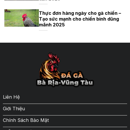
Thực đơn hàng ngày cho gà chiến –
Tạo sức mạnh cho chiến binh dũng
mãnh 2025
Liên Hệ
Giới Thiệu
Chính Sách Bảo Mật