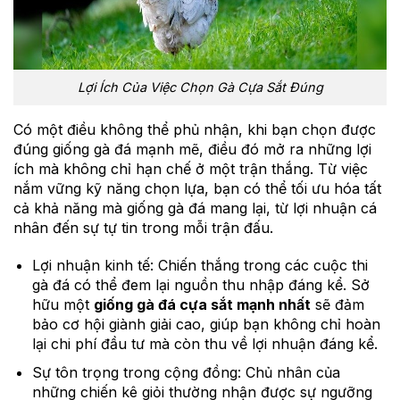
Lợi Ích Của Việc Chọn Gà Cựa Sắt Đúng
Có một điều không thể phủ nhận, khi bạn chọn được
đúng giống gà đá mạnh mẽ, điều đó mở ra những lợi
ích mà không chỉ hạn chế ở một trận thắng. Từ việc
nắm vững kỹ năng chọn lựa, bạn có thể tối ưu hóa tất
cả khả năng mà giống gà đá mang lại, từ lợi nhuận cá
nhân đến sự tự tin trong mỗi trận đấu.
Lợi nhuận kinh tế: Chiến thắng trong các cuộc thi
gà đá có thể đem lại nguồn thu nhập đáng kể. Sở
hữu một
giống gà đá cựa sắt mạnh nhất
sẽ đảm
bảo cơ hội giành giải cao, giúp bạn không chỉ hoàn
lại chi phí đầu tư mà còn thu về lợi nhuận đáng kể.
Sự tôn trọng trong cộng đồng: Chủ nhân của
những chiến kê giỏi thường nhận được sự ngưỡng