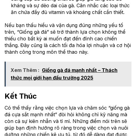
kháng và sự dẻo dai của gà. Cân nhắc các loại thức
ăn chứa đầy đủ vitamin và khoáng chất cần thiết.
Nếu bạn thấu hiểu và vận dụng đúng những yếu tố
trên, “Giống gà đá” sẽ trở thành lựa chọn không thể
thiếu cho bất kỳ ai muốn đạt đến đỉnh cao chiến
thắng. Đây cũng là cách tối đa hóa lợi nhuận và cơ hội
thành công trong môn thể thao này.
Xem Thêm :
Giống gà đá mạnh nhất – Thách
thức mọi giới hạn đấu trường 2025
Kết Thúc
Có thể thấy rằng việc chọn lựa và chăm sóc “giống gà
đá cựa sắt mạnh nhất” đòi hỏi không chỉ kỹ năng mà
còn cả sự kiên nhẫn và tỉ mỉ. Những điểm nói trên sẽ
giúp bạn định hướng rõ ràng trong việc chọn và nuôi
dưỡng những chiến kê ưu tú, từ đó dễ dàng đạt được