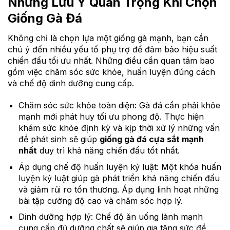
Những Lưu Ý Quan Trọng Khi Chọn
Giống Gà Đá
Không chỉ là chọn lựa một giống gà mạnh, bạn cần
chú ý đến nhiều yếu tố phụ trợ để đảm bảo hiệu suất
chiến đấu tối ưu nhất. Những điều cần quan tâm bao
gồm việc chăm sóc sức khỏe, huấn luyện đúng cách
và chế độ dinh dưỡng cung cấp.
Chăm sóc sức khỏe toàn diện: Gà đá cần phải khỏe
mạnh mới phát huy tối ưu phong độ. Thực hiện
khám sức khỏe định kỳ và kịp thời xử lý những vấn
đề phát sinh sẽ giúp
giống gà đá cựa sắt mạnh
nhất
duy trì khả năng chiến đấu tốt nhất.
Áp dụng chế độ huấn luyện kỷ luật: Một khóa huấn
luyện kỷ luật giúp gà phát triển khả năng chiến đấu
và giảm rủi ro tổn thương. Áp dụng linh hoạt những
bài tập cường độ cao và chăm sóc hợp lý.
Dinh dưỡng hợp lý: Chế độ ăn uống lành mạnh
cung cấp đủ dưỡng chất sẽ giúp gia tăng sức đề