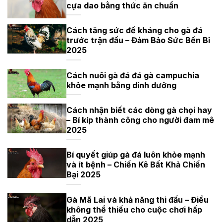
cựa dao bằng thức ăn chuẩn
Cách tăng sức đề kháng cho gà đá
trước trận đấu – Đảm Bảo Sức Bền Bỉ
2025
Cách nuôi gà đá đá gà campuchia
khỏe mạnh bằng dinh dưỡng
Cách nhận biết các dòng gà chọi hay
– Bí kíp thành công cho người đam mê
2025
Bí quyết giúp gà đá luôn khỏe mạnh
và ít bệnh – Chiến Kê Bất Khả Chiến
Bại 2025
Gà Mã Lai và khả năng thi đấu – Điều
không thể thiếu cho cuộc chơi hấp
dẫn 2025