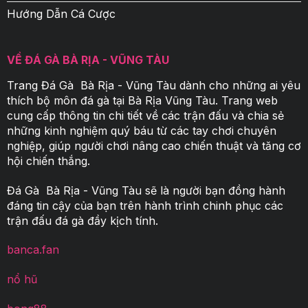
Hướng Dẫn Cá Cược
VỀ ĐÁ GÀ BÀ RỊA - VŨNG TÀU
Trang Đá Gà Bà Rịa - Vũng Tàu
dành cho những ai yêu
thích bộ môn đá gà tại Bà Rịa Vũng Tàu. Trang web
cung cấp thông tin chi tiết về các trận đấu và chia sẻ
những kinh nghiệm quý báu từ các tay chơi chuyên
nghiệp, giúp người chơi nâng cao chiến thuật và tăng cơ
hội chiến thắng.
Đá Gà Bà Rịa - Vũng Tàu
sẽ là người bạn đồng hành
đáng tin cậy của bạn trên hành trình chinh phục các
trận đấu đá gà đầy kịch tính.
banca.fan
nổ hũ