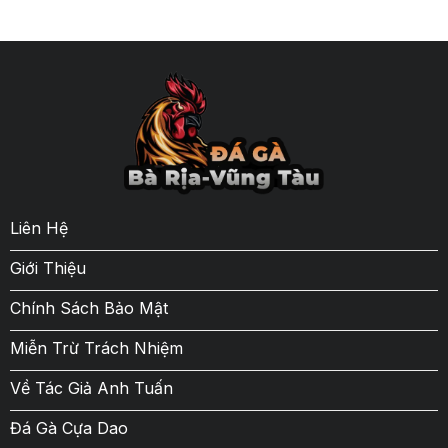
Liên Hệ
Giới Thiệu
Chính Sách Bảo Mật
Miễn Trừ Trách Nhiệm
Về Tác Giả Anh Tuấn
Đá Gà Cựa Dao