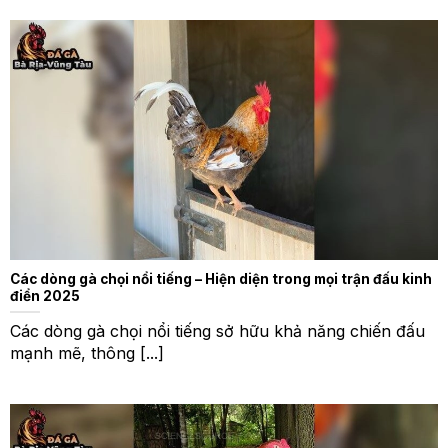
Các dòng gà chọi nổi tiếng – Hiện diện trong mọi trận đấu kinh
điển 2025
Các dòng gà chọi nổi tiếng sở hữu khả năng chiến đấu
mạnh mẽ, thông [...]