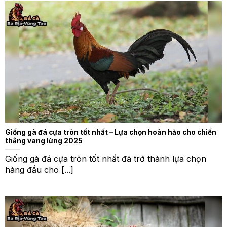
Giống gà đá cựa tròn tốt nhất – Lựa chọn hoàn hảo cho chiến
thắng vang lừng 2025
Giống gà đá cựa tròn tốt nhất đã trở thành lựa chọn
hàng đầu cho [...]