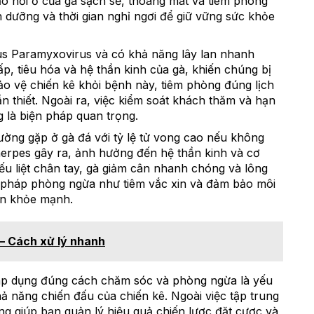
 nơi ở của gà sạch sẽ, thoáng mát và tiêm phòng
h dưỡng và thời gian nghỉ ngơi để giữ vững sức khỏe
rus Paramyxovirus và có khả năng lây lan nhanh
, tiêu hóa và hệ thần kinh của gà, khiến chúng bị
o vệ chiến kê khỏi bệnh này, tiêm phòng đúng lịch
ần thiết. Ngoài ra, việc kiểm soát khách thăm và hạn
g là biện pháp quan trọng.
ường gặp ở gà đá với tỷ lệ tử vong cao nếu không
herpes gây ra, ảnh hưởng đến hệ thần kinh và cơ
ếu liệt chân tay, gà giảm cân nhanh chóng và lông
 pháp phòng ngừa như tiêm vắc xin và đảm bảo môi
uôn khỏe mạnh.
 – Cách xử lý nhanh
p dụng đúng cách chăm sóc và phòng ngừa là yếu
ả năng chiến đấu của chiến kê. Ngoài việc tập trung
ng giúp bạn quản lý hiệu quả chiến lược đặt cược và