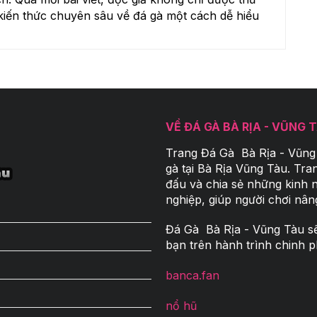
 kiến thức chuyên sâu về đá gà một cách dễ hiểu
VỀ ĐÁ GÀ BÀ RỊA - VŨNG 
Trang Đá Gà Bà Rịa - Vũng
gà tại Bà Rịa Vũng Tàu. Tran
đấu và chia sẻ những kinh 
nghiệp, giúp người chơi nân
Đá Gà Bà Rịa - Vũng Tàu
sẽ
bạn trên hành trình chinh p
banca.fan
nổ hũ