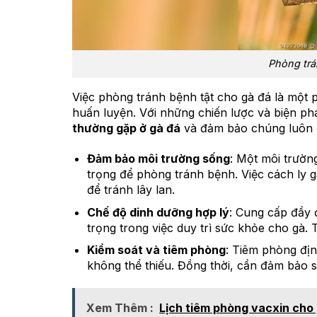
Phòng trá
Việc phòng tránh bệnh tật cho gà đá là một 
huấn luyện. Với những chiến lược và biện ph
thường gặp ở gà đá
và đảm bảo chúng luôn ở
Đảm bảo môi trường sống
: Một môi trườn
trọng để phòng tránh bệnh. Việc cách ly g
để tránh lây lan.
Chế độ dinh dưỡng hợp lý
: Cung cấp đầy đ
trọng trong việc duy trì sức khỏe cho gà.
Kiểm soát và tiêm phòng
: Tiêm phòng địn
không thể thiếu. Đồng thời, cần đảm bảo s
Xem Thêm :
Lịch tiêm phòng vacxin cho