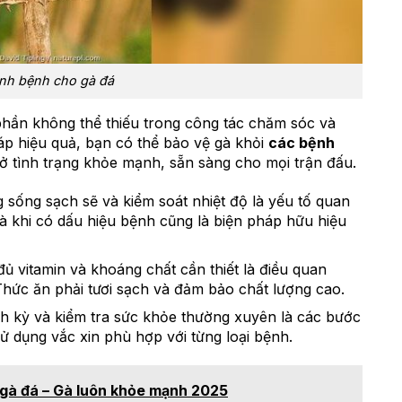
nh bệnh cho gà đá
phần không thể thiếu trong công tác chăm sóc và
áp hiệu quả, bạn có thể bảo vệ gà khỏi
các bệnh
 tình trạng khỏe mạnh, sẵn sàng cho mọi trận đấu.
g sống sạch sẽ và kiểm soát nhiệt độ là yếu tố quan
à khi có dấu hiệu bệnh cũng là biện pháp hữu hiệu
ủ vitamin và khoáng chất cần thiết là điều quan
 Thức ăn phải tươi sạch và đảm bảo chất lượng cao.
h kỳ và kiểm tra sức khỏe thường xuyên là các bước
ử dụng vắc xin phù hợp với từng loại bệnh.
 gà đá – Gà luôn khỏe mạnh 2025