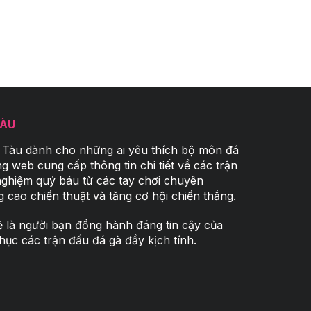
TÀU
 Tàu
dành cho những ai yêu thích bộ môn đá
g web cung cấp thông tin chi tiết về các trận
nghiệm quý báu từ các tay chơi chuyên
g cao chiến thuật và tăng cơ hội chiến thắng.
 là người bạn đồng hành đáng tin cậy của
hục các trận đấu đá gà đầy kịch tính.