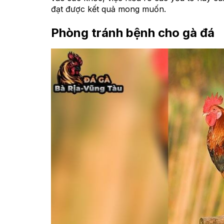
đạt được kết quả mong muốn.
Phòng tránh bệnh cho gà đá