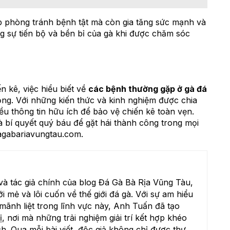
úp phòng tránh bệnh tật mà còn gia tăng sức mạnh và
 sự tiến bộ và bền bỉ của gà khi được chăm sóc
n kê, việc hiểu biết về
các bệnh thường gặp ở gà đá
ng. Với những kiến thức và kinh nghiệm được chia
iều thông tin hữu ích để bảo vệ chiến kê toàn vẹn.
 bí quyết quý báu để gặt hái thành công trong mọi
dagabariavungtau.com.
và tác giả chính của blog Đá Gà Bà Rịa Vũng Tàu,
mẻ và lôi cuốn về thế giới đá gà. Với sự am hiểu
ãnh liệt trong lĩnh vực này, Anh Tuấn đã tạo
, nơi mà những trải nghiệm giải trí kết hợp khéo
ch. Qua mỗi bài viết, độc giả không chỉ được thư