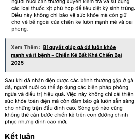
người nuôi cần thường xuyên kiểm tra và sử dụng
các loại thuốc xịt phù hợp để tiêu diệt ký sinh trùng.
Điều này không chỉ bảo vệ sức khỏe mà còn giữ
cho vẻ bề ngoài của chiến kê luôn mạnh mẽ và oai
phong.
Xem Thêm :
Bí quyết giúp gà đá luôn khỏe
mạnh và ít bệnh – Chiến Kê Bất Khả Chiến Bại
2025
Sau khi đã nhận diện được các bệnh thường gặp ở gà
đá, người nuôi có thể áp dụng các biện pháp phòng
ngừa và điều trị hiệu quả. Việc này không chỉ cải thiện
sức khỏe toàn diện mà còn đảm bảo gà luôn sẵn sàng
cho những trận đấu đỉnh cao. Sóng gió nào cũng
không thể cản bước chiến kê trên con đường chinh
phục những đỉnh cao mới.
Kết luận