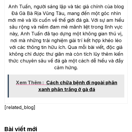
Anh Tuấn, người sáng lập và tác giả chính của blog
Đá Gà Bà Rịa Vũng Tàu, mang đến một góc nhìn
mới mẻ và lôi cuốn về thế giới đá gà. Với sự am hiểu
sâu rộng và niềm đam mê mãnh liệt trong lĩnh vực
này, Anh Tuấn đã tạo dựng một không gian thú vị,
nơi mà những trải nghiệm giải trí kết hợp khéo léo
với các thông tin hữu ích. Qua mỗi bài viết, độc giả
không chỉ được thư giãn mà còn tích lũy thêm kiến
thức chuyên sâu về đá gà một cách dễ hiểu và đầy
cảm hứng.
Xem Thêm :
Cách chữa bệnh đi ngoài phân
xanh phân trắng ở gà đá
[related_blog]
Bài viết mới