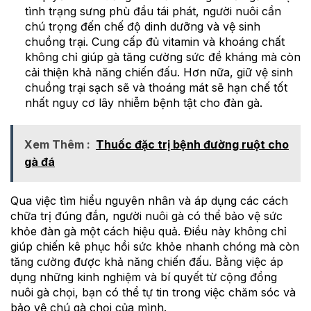
tình trạng sưng phù đầu tái phát, người nuôi cần
chú trọng đến chế độ dinh dưỡng và vệ sinh
chuồng trại. Cung cấp đủ vitamin và khoáng chất
không chỉ giúp gà tăng cường sức đề kháng mà còn
cải thiện khả năng chiến đấu. Hơn nữa, giữ vệ sinh
chuồng trại sạch sẽ và thoáng mát sẽ hạn chế tốt
nhất nguy cơ lây nhiễm bệnh tật cho đàn gà.
Xem Thêm :
Thuốc đặc trị bệnh đường ruột cho
gà đá
Qua việc tìm hiểu nguyên nhân và áp dụng các cách
chữa trị đúng đắn, người nuôi gà có thể bảo vệ sức
khỏe đàn gà một cách hiệu quả. Điều này không chỉ
giúp chiến kê phục hồi sức khỏe nhanh chóng mà còn
tăng cường được khả năng chiến đấu. Bằng việc áp
dụng những kinh nghiệm và bí quyết từ cộng đồng
nuôi gà chọi, bạn có thể tự tin trong việc chăm sóc và
bảo vệ chú gà chọi của mình.