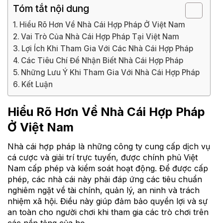
Tóm tắt nội dung
Hiểu Rõ Hơn Về Nhà Cái Hợp Pháp Ở Việt Nam
Vai Trò Của Nhà Cái Hợp Pháp Tại Việt Nam
Lợi Ích Khi Tham Gia Với Các Nhà Cái Hợp Pháp
Các Tiêu Chí Để Nhận Biết Nhà Cái Hợp Pháp
Những Lưu Ý Khi Tham Gia Với Nhà Cái Hợp Pháp
Kết Luận
Hiểu Rõ Hơn Về Nhà Cái Hợp Pháp
Ở Việt Nam
Nhà cái hợp pháp là những công ty cung cấp dịch vụ
cá cược và giải trí trực tuyến, được chính phủ Việt
Nam cấp phép và kiểm soát hoạt động. Để được cấp
phép, các nhà cái này phải đáp ứng các tiêu chuẩn
nghiêm ngặt về tài chính, quản lý, an ninh và trách
nhiệm xã hội. Điều này giúp đảm bảo quyền lợi và sự
an toàn cho người chơi khi tham gia các trò chơi trên
các nền tảng của họ.