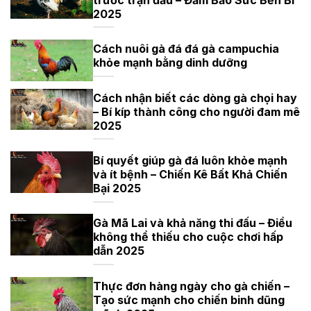
2025
Cách nuôi gà đá đá gà campuchia
khỏe mạnh bằng dinh dưỡng
Cách nhận biết các dòng gà chọi hay
– Bí kíp thành công cho người đam mê
2025
Bí quyết giúp gà đá luôn khỏe mạnh
và ít bệnh – Chiến Kê Bất Khả Chiến
Bại 2025
Gà Mã Lai và khả năng thi đấu – Điều
không thể thiếu cho cuộc chơi hấp
dẫn 2025
Thực đơn hàng ngày cho gà chiến –
Tạo sức mạnh cho chiến binh dũng