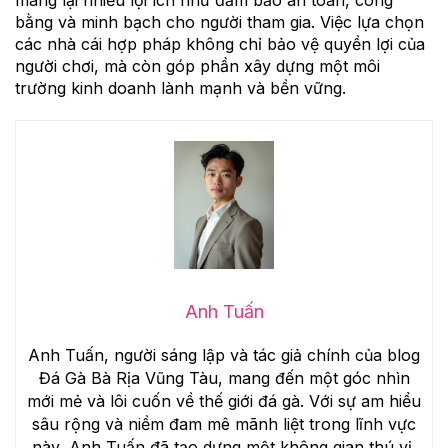
mang lại nhiều lợi ích như đảm bảo an toàn, công
bằng và minh bạch cho người tham gia. Việc lựa chọn
các nhà cái hợp pháp không chỉ bảo vệ quyền lợi của
người chơi, mà còn góp phần xây dựng một môi
trường kinh doanh lành mạnh và bền vững.
Anh Tuấn
Anh Tuấn, người sáng lập và tác giả chính của blog
Đá Gà Bà Rịa Vũng Tàu, mang đến một góc nhìn
mới mẻ và lôi cuốn về thế giới đá gà. Với sự am hiểu
sâu rộng và niềm đam mê mãnh liệt trong lĩnh vực
này, Anh Tuấn đã tạo dựng một không gian thú vị,