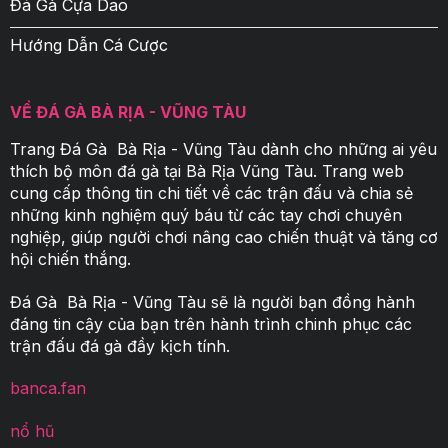
Đá Gà Cựa Dao
Hướng Dẫn Cá Cược
VỀ ĐÁ GÀ BÀ RỊA - VŨNG TÀU
Trang Đá Gà Bà Rịa - Vũng Tàu
dành cho những ai yêu
thích bộ môn đá gà tại Bà Rịa Vũng Tàu. Trang web
cung cấp thông tin chi tiết về các trận đấu và chia sẻ
những kinh nghiệm quý báu từ các tay chơi chuyên
nghiệp, giúp người chơi nâng cao chiến thuật và tăng cơ
hội chiến thắng.
Đá Gà Bà Rịa - Vũng Tàu
sẽ là người bạn đồng hành
đáng tin cậy của bạn trên hành trình chinh phục các
trận đấu đá gà đầy kịch tính.
banca.fan
nổ hũ