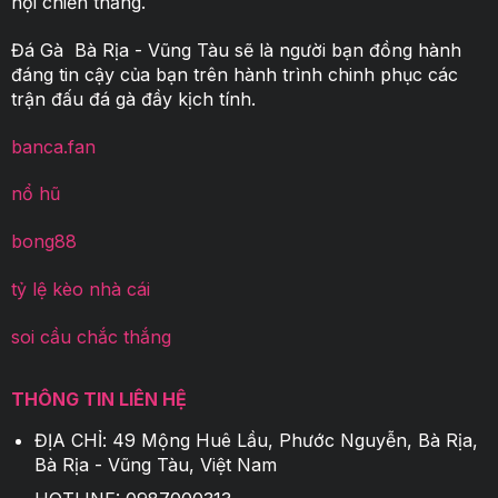
hội chiến thắng.
Đá Gà Bà Rịa - Vũng Tàu
sẽ là người bạn đồng hành
đáng tin cậy của bạn trên hành trình chinh phục các
trận đấu đá gà đầy kịch tính.
banca.fan
nổ hũ
bong88
tỷ lệ kèo nhà cái
soi cầu chắc thắng
THÔNG TIN LIÊN HỆ
ĐỊA CHỈ:
49 Mộng Huê Lầu, Phước Nguyễn, Bà Rịa,
Bà Rịa - Vũng Tàu, Việt Nam