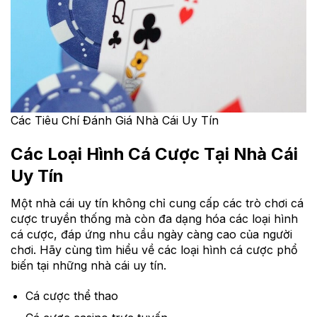
Các Tiêu Chí Đánh Giá Nhà Cái Uy Tín
Các Loại Hình Cá Cược Tại Nhà Cái
Uy Tín
Một nhà cái uy tín không chỉ cung cấp các trò chơi cá
cược truyền thống mà còn đa dạng hóa các loại hình
cá cược, đáp ứng nhu cầu ngày càng cao của người
chơi. Hãy cùng tìm hiểu về các loại hình cá cược phổ
biến tại những nhà cái uy tín.
Cá cược thể thao