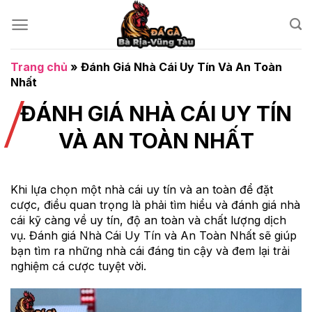
Chuyển
đến
nội
dung
Trang chủ
»
Đánh Giá Nhà Cái Uy Tín Và An Toàn
Nhất
ĐÁNH GIÁ NHÀ CÁI UY TÍN
VÀ AN TOÀN NHẤT
Khi lựa chọn một nhà cái uy tín và an toàn để đặt
cược, điều quan trọng là phải tìm hiểu và đánh giá nhà
cái kỹ càng về uy tín, độ an toàn và chất lượng dịch
vụ. Đánh giá Nhà Cái Uy Tín và An Toàn Nhất sẽ giúp
bạn tìm ra những nhà cái đáng tin cậy và đem lại trải
nghiệm cá cược tuyệt vời.