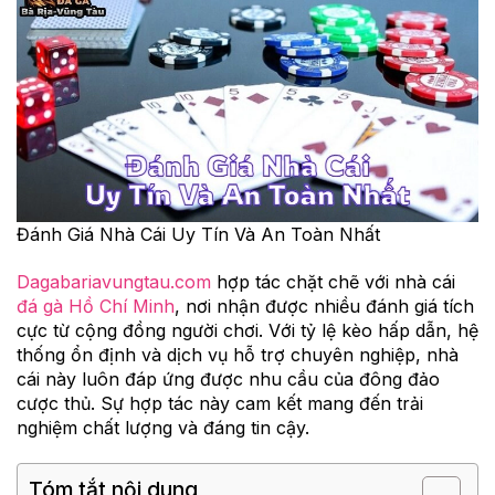
Đánh Giá Nhà Cái Uy Tín Và An Toàn Nhất
Dagabariavungtau.com
hợp tác chặt chẽ với nhà cái
đá gà Hồ Chí Minh
, nơi nhận được nhiều đánh giá tích
cực từ cộng đồng người chơi. Với tỷ lệ kèo hấp dẫn, hệ
thống ổn định và dịch vụ hỗ trợ chuyên nghiệp, nhà
cái này luôn đáp ứng được nhu cầu của đông đảo
cược thủ. Sự hợp tác này cam kết mang đến trải
nghiệm chất lượng và đáng tin cậy.
Tóm tắt nội dung