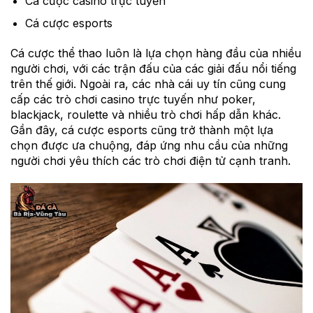
Cá cược casino trực tuyến
Cá cược esports
Cá cược thể thao luôn là lựa chọn hàng đầu của nhiều
người chơi, với các trận đấu của các giải đấu nổi tiếng
trên thế giới. Ngoài ra, các nhà cái uy tín cũng cung
cấp các trò chơi casino trực tuyến như poker,
blackjack, roulette và nhiều trò chơi hấp dẫn khác.
Gần đây, cá cược esports cũng trở thành một lựa
chọn được ưa chuộng, đáp ứng nhu cầu của những
người chơi yêu thích các trò chơi điện tử cạnh tranh.