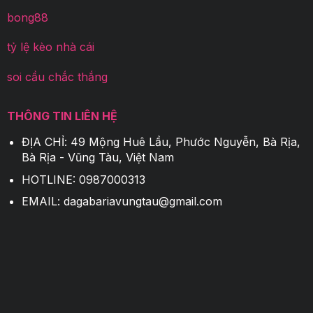
bong88
tỷ lệ kèo nhà cái
soi cầu chắc thắng
THÔNG TIN LIÊN HỆ
ĐỊA CHỈ:
49 Mộng Huê Lầu, Phước Nguyễn, Bà Rịa,
Bà Rịa - Vũng Tàu, Việt Nam
HOTLINE:
0987000313
EMAIL:
dagabariavungtau@gmail.com