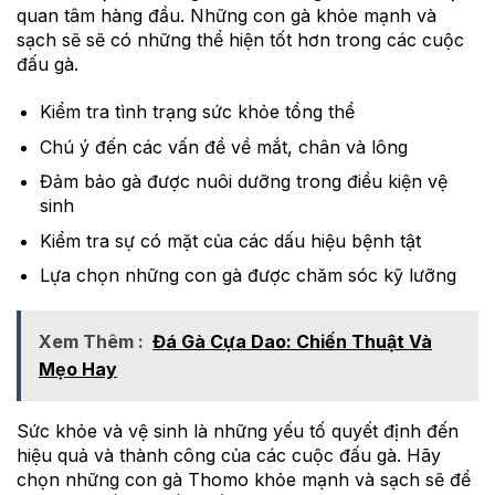
quan tâm hàng đầu. Những con gà khỏe mạnh và
sạch sẽ sẽ có những thể hiện tốt hơn trong các cuộc
đấu gà.
Kiểm tra tình trạng sức khỏe tổng thể
Chú ý đến các vấn đề về mắt, chân và lông
Đảm bảo gà được nuôi dưỡng trong điều kiện vệ
sinh
Kiểm tra sự có mặt của các dấu hiệu bệnh tật
Lựa chọn những con gà được chăm sóc kỹ lưỡng
Xem Thêm :
Đá Gà Cựa Dao: Chiến Thuật Và
Mẹo Hay
Sức khỏe và vệ sinh là những yếu tố quyết định đến
hiệu quả và thành công của các cuộc đấu gà. Hãy
chọn những con gà Thomo khỏe mạnh và sạch sẽ để