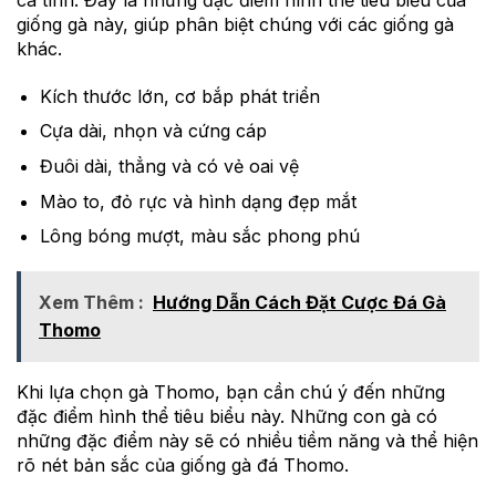
giống gà này, giúp phân biệt chúng với các giống gà
khác.
Kích thước lớn, cơ bắp phát triển
Cựa dài, nhọn và cứng cáp
Đuôi dài, thẳng và có vẻ oai vệ
Mào to, đỏ rực và hình dạng đẹp mắt
Lông bóng mượt, màu sắc phong phú
Xem Thêm :
Hướng Dẫn Cách Đặt Cược Đá Gà
Thomo
Khi lựa chọn gà Thomo, bạn cần chú ý đến những
đặc điểm hình thể tiêu biểu này. Những con gà có
những đặc điểm này sẽ có nhiều tiềm năng và thể hiện
rõ nét bản sắc của giống gà đá Thomo.