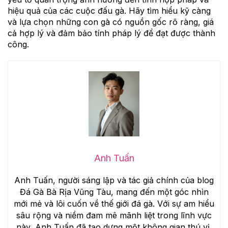
hiệu quả của các cuộc đấu gà. Hãy tìm hiểu kỹ càng
và lựa chọn những con gà có nguồn gốc rõ ràng, giá
cả hợp lý và đảm bảo tính pháp lý để đạt được thành
công.
Anh Tuấn
Anh Tuấn, người sáng lập và tác giả chính của blog
Đá Gà Bà Rịa Vũng Tàu, mang đến một góc nhìn
mới mẻ và lôi cuốn về thế giới đá gà. Với sự am hiểu
sâu rộng và niềm đam mê mãnh liệt trong lĩnh vực
này, Anh Tuấn đã tạo dựng một không gian thú vị,