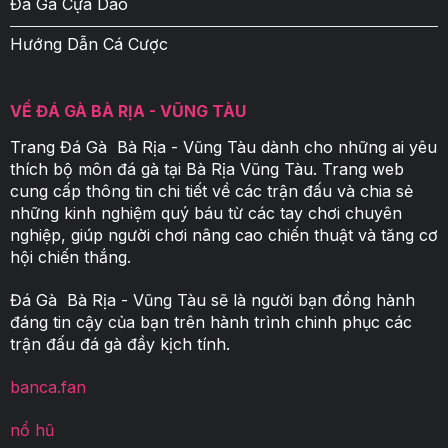
Đá Gà Cựa Dao
Hướng Dẫn Cá Cược
VỀ ĐÁ GÀ BÀ RỊA - VŨNG TÀU
Trang Đá Gà Bà Rịa - Vũng Tàu
dành cho những ai yêu
thích bộ môn đá gà tại Bà Rịa Vũng Tàu. Trang web
cung cấp thông tin chi tiết về các trận đấu và chia sẻ
những kinh nghiệm quý báu từ các tay chơi chuyên
nghiệp, giúp người chơi nâng cao chiến thuật và tăng cơ
hội chiến thắng.
Đá Gà Bà Rịa - Vũng Tàu
sẽ là người bạn đồng hành
đáng tin cậy của bạn trên hành trình chinh phục các
trận đấu đá gà đầy kịch tính.
banca.fan
nổ hũ