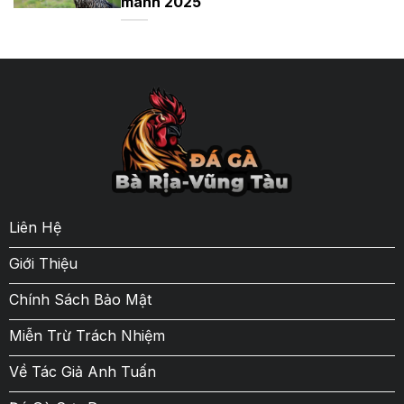
mãnh 2025
Liên Hệ
Giới Thiệu
Chính Sách Bảo Mật
Miễn Trừ Trách Nhiệm
Về Tác Giả Anh Tuấn