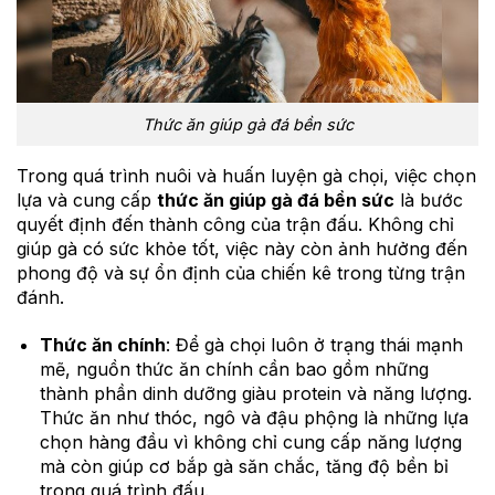
Thức ăn giúp gà đá bền sức
Trong quá trình nuôi và huấn luyện gà chọi, việc chọn
lựa và cung cấp
thức ăn giúp gà đá bền sức
là bước
quyết định đến thành công của trận đấu. Không chỉ
giúp gà có sức khỏe tốt, việc này còn ảnh hưởng đến
phong độ và sự ổn định của chiến kê trong từng trận
đánh.
Thức ăn chính
: Để gà chọi luôn ở trạng thái mạnh
mẽ, nguồn thức ăn chính cần bao gồm những
thành phần dinh dưỡng giàu protein và năng lượng.
Thức ăn như thóc, ngô và đậu phộng là những lựa
chọn hàng đầu vì không chỉ cung cấp năng lượng
mà còn giúp cơ bắp gà săn chắc, tăng độ bền bỉ
trong quá trình đấu.