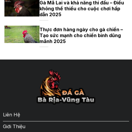
Gà Mã Lai và khả năng thi đấu – Điều
không thể thiếu cho cuộc chơi hấp
dẫn 2025
Thực đơn hàng ngày cho gà chiến –
Tạo sức mạnh cho chiến binh dũng
mãnh 2025
Liên Hệ
Giới Thiệu