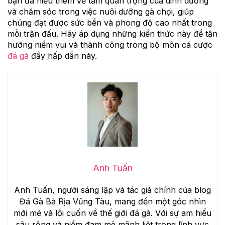
bạn đã hiểu thêm về tầm quan trọng của dinh dưỡng
và chăm sóc trong việc nuôi dưỡng gà chọi, giúp
chúng đạt được sức bền và phong độ cao nhất trong
mỗi trận đấu. Hãy áp dụng những kiến thức này để tận
hưởng niềm vui và thành công trong bộ môn cá cược
đá gà
đầy hấp dẫn này.
Anh Tuấn
Anh Tuấn, người sáng lập và tác giả chính của blog
Đá Gà Bà Rịa Vũng Tàu, mang đến một góc nhìn
mới mẻ và lôi cuốn về thế giới đá gà. Với sự am hiểu
sâu rộng và niềm đam mê mãnh liệt trong lĩnh vực