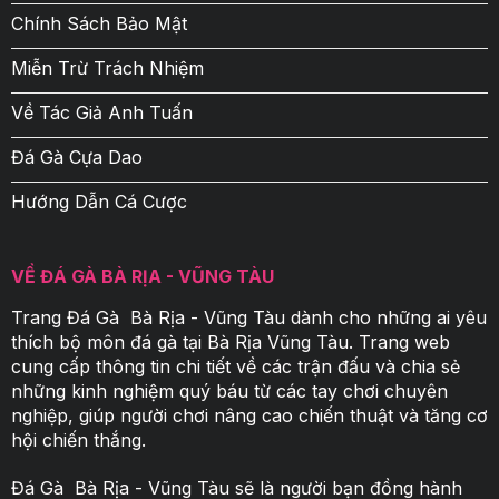
Chính Sách Bảo Mật
Miễn Trừ Trách Nhiệm
Về Tác Giả Anh Tuấn
Đá Gà Cựa Dao
Hướng Dẫn Cá Cược
VỀ ĐÁ GÀ BÀ RỊA - VŨNG TÀU
Trang Đá Gà Bà Rịa - Vũng Tàu
dành cho những ai yêu
thích bộ môn đá gà tại Bà Rịa Vũng Tàu. Trang web
cung cấp thông tin chi tiết về các trận đấu và chia sẻ
những kinh nghiệm quý báu từ các tay chơi chuyên
nghiệp, giúp người chơi nâng cao chiến thuật và tăng cơ
hội chiến thắng.
Đá Gà Bà Rịa - Vũng Tàu
sẽ là người bạn đồng hành