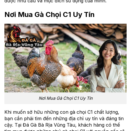
được nhu cầu và mục đích sử dụng của mình.
Nơi Mua Gà Chọi C1 Uy Tín
Nơi Mua Gà Chọi C1 Uy Tín
Khi muốn sở hữu những con gà chọi C1 chất lượng,
bạn cần phải tìm đến những địa chỉ uy tín và đáng tin
cậy. Tại Đá Gà Bà Rịa Vũng Tàu, khách hàng có thể