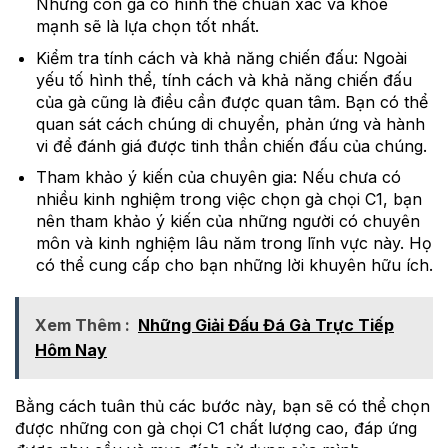
Những con gà có hình thể chuẩn xác và khỏe
mạnh sẽ là lựa chọn tốt nhất.
Kiểm tra tính cách và khả năng chiến đấu: Ngoài
yếu tố hình thể, tính cách và khả năng chiến đấu
của gà cũng là điều cần được quan tâm. Bạn có thể
quan sát cách chúng di chuyển, phản ứng và hành
vi để đánh giá được tinh thần chiến đấu của chúng.
Tham khảo ý kiến của chuyên gia: Nếu chưa có
nhiều kinh nghiệm trong việc chọn gà chọi C1, bạn
nên tham khảo ý kiến của những người có chuyên
môn và kinh nghiệm lâu năm trong lĩnh vực này. Họ
có thể cung cấp cho bạn những lời khuyên hữu ích.
Xem Thêm :
Những Giải Đấu Đá Gà Trực Tiếp
Hôm Nay
Bằng cách tuân thủ các bước này, bạn sẽ có thể chọn
được những con gà chọi C1 chất lượng cao, đáp ứng