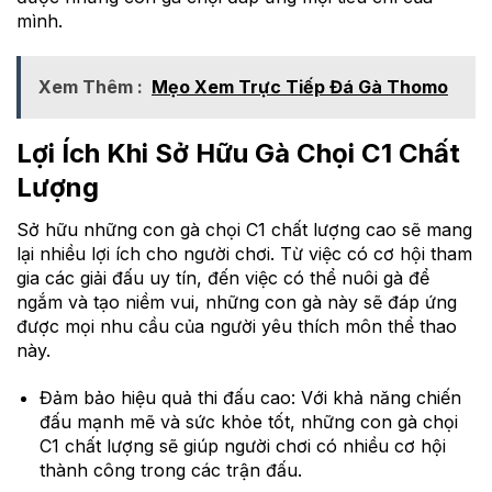
mình.
Xem Thêm :
Mẹo Xem Trực Tiếp Đá Gà Thomo
Lợi Ích Khi Sở Hữu Gà Chọi C1 Chất
Lượng
Sở hữu những con gà chọi C1 chất lượng cao sẽ mang
lại nhiều lợi ích cho người chơi. Từ việc có cơ hội tham
gia các giải đấu uy tín, đến việc có thể nuôi gà để
ngắm và tạo niềm vui, những con gà này sẽ đáp ứng
được mọi nhu cầu của người yêu thích môn thể thao
này.
Đảm bảo hiệu quả thi đấu cao: Với khả năng chiến
đấu mạnh mẽ và sức khỏe tốt, những con gà chọi
C1 chất lượng sẽ giúp người chơi có nhiều cơ hội
thành công trong các trận đấu.