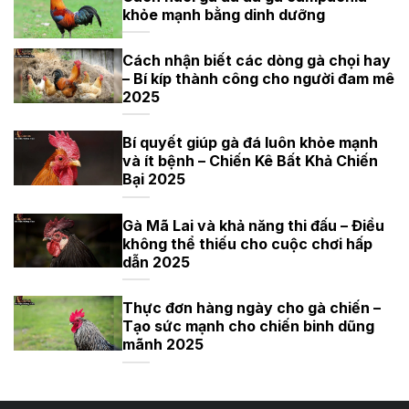
khỏe mạnh bằng dinh dưỡng
Cách nhận biết các dòng gà chọi hay
– Bí kíp thành công cho người đam mê
2025
Bí quyết giúp gà đá luôn khỏe mạnh
và ít bệnh – Chiến Kê Bất Khả Chiến
Bại 2025
Gà Mã Lai và khả năng thi đấu – Điều
không thể thiếu cho cuộc chơi hấp
dẫn 2025
Thực đơn hàng ngày cho gà chiến –
Tạo sức mạnh cho chiến binh dũng
mãnh 2025