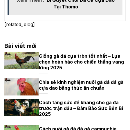
Xem Thêm :
Bí Quyết Chơi Đá Gà Cựa Dao
Tại Thomo
[related_blog]
Bài viết mới
Giống gà đá cựa tròn tốt nhất – Lựa
chọn hoàn hảo cho chiến thắng vang
lừng 2025
Chia sẻ kinh nghiệm nuôi gà đá đá gà
cựa dao bằng thức ăn chuẩn
Cách tăng sức đề kháng cho gà đá
trước trận đấu – Đảm Bảo Sức Bền Bỉ
2025
Cách nuôi gà đá đá gà campuchia