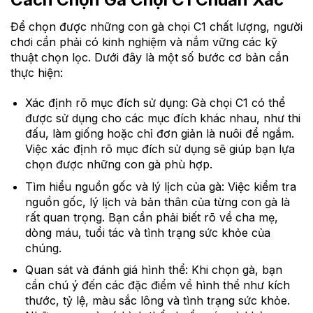
Để chọn được những con gà chọi C1 chất lượng, người
chơi cần phải có kinh nghiệm và nắm vững các kỹ
thuật chọn lọc. Dưới đây là một số bước cơ bản cần
thực hiện:
Xác định rõ mục đích sử dụng: Gà chọi C1 có thể
được sử dụng cho các mục đích khác nhau, như thi
đấu, làm giống hoặc chỉ đơn giản là nuôi để ngắm.
Việc xác định rõ mục đích sử dụng sẽ giúp bạn lựa
chọn được những con gà phù hợp.
Tìm hiểu nguồn gốc và lý lịch của gà: Việc kiểm tra
nguồn gốc, lý lịch và bản thân của từng con gà là
rất quan trọng. Bạn cần phải biết rõ về cha mẹ,
dòng máu, tuổi tác và tình trạng sức khỏe của
chúng.
Quan sát và đánh giá hình thể: Khi chọn gà, bạn
cần chú ý đến các đặc điểm về hình thể như kích
thước, tỷ lệ, màu sắc lông và tình trạng sức khỏe.