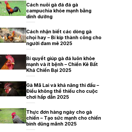
Cách nuôi gà đá đá gà
campuchia khỏe mạnh bằng
dinh dưỡng
Cách nhận biết các dòng gà
chọi hay – Bí kíp thành công cho
người đam mê 2025
Bí quyết giúp gà đá luôn khỏe
mạnh và ít bệnh – Chiến Kê Bất
Khả Chiến Bại 2025
Gà Mã Lai và khả năng thi đấu –
Điều không thể thiếu cho cuộc
chơi hấp dẫn 2025
Thực đơn hàng ngày cho gà
chiến – Tạo sức mạnh cho chiến
binh dũng mãnh 2025