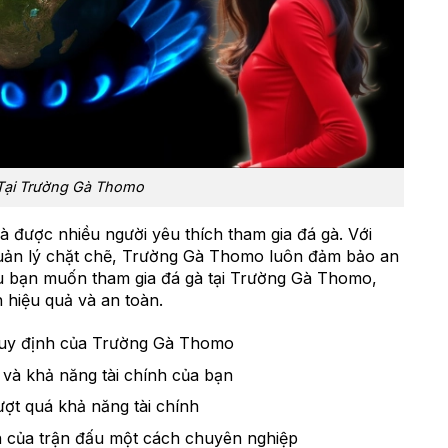
Tại Trường Gà Thomo
à được nhiều người yêu thích tham gia đá gà. Với
 quản lý chặt chẽ, Trường Gà Thomo luôn đảm bảo an
ếu bạn muốn tham gia đá gà tại Trường Gà Thomo,
 hiệu quả và an toàn.
 quy định của Trường Gà Thomo
và khả năng tài chính của bạn
ợt quá khả năng tài chính
ến của trận đấu một cách chuyên nghiệp