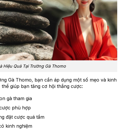
à Hiệu Quả Tại Trường Gà Thomo
ường Gà Thomo, bạn cần áp dụng một số mẹo và kinh
 thể giúp bạn tăng cơ hội thắng cược:
con gà tham gia
n cược phù hợp
ng đặt cược quá tầm
có kinh nghiệm