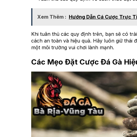
Xem Thêm :
Hướng Dẫn Cá Cược Trực Ti
Khi tuân thủ các quy định trên, bạn sẽ có t
cách an toàn và hiệu quả. Hãy luôn giữ thái 
một môi trường vui chơi lành mạnh.
Các Mẹo Đặt Cược Đá Gà Hiệ