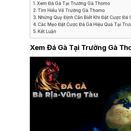
Xem Đá Gà Tại Trường Gà Thomo
Tìm Hiểu Về Trường Gà Thomo
Những Quy Định Cần Biết Khi Đặt Cược Đá
Các Mẹo Đặt Cược Đá Gà Hiệu Quả Tại Tr
Kết Luận
Xem Đá Gà Tại Trường Gà T