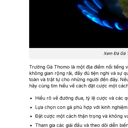
Xem Đá Gà 
Trường Gà Thomo là một địa điểm nổi tiếng v
không gian rộng rãi, đầy đủ tiện nghi và sự
toàn và trật tự cho những người đến đây. N
hãy cùng tìm hiểu về cách đặt cược một cách
Hiểu rõ về đường đua, tỷ lệ cược và các
Lựa chọn con gà phù hợp với kinh nghiệm 
Đặt cược một cách thận trọng và không vư
Tham gia các giải đấu và theo dõi diễn bi