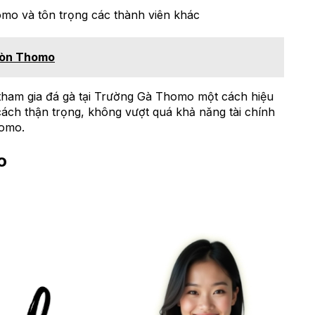
mo và tôn trọng các thành viên khác
Đòn Thomo
tham gia đá gà tại Trường Gà Thomo một cách hiệu
ách thận trọng, không vượt quá khả năng tài chính
homo.
o