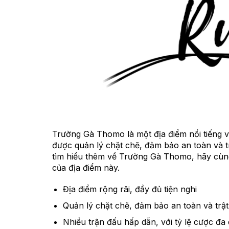
Trường Gà Thomo là một địa điểm nổi tiếng v
được quản lý chặt chẽ, đảm bảo an toàn và 
tìm hiểu thêm về Trường Gà Thomo, hãy cùn
của địa điểm này.
Địa điểm rộng rãi, đầy đủ tiện nghi
Quản lý chặt chẽ, đảm bảo an toàn và trật
Nhiều trận đấu hấp dẫn, với tỷ lệ cược đa