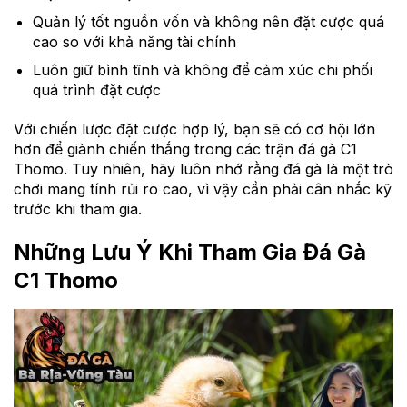
Quản lý tốt nguồn vốn và không nên đặt cược quá
cao so với khả năng tài chính
Luôn giữ bình tĩnh và không để cảm xúc chi phối
quá trình đặt cược
Với chiến lược đặt cược hợp lý, bạn sẽ có cơ hội lớn
hơn để giành chiến thắng trong các trận đá gà C1
Thomo. Tuy nhiên, hãy luôn nhớ rằng đá gà là một trò
chơi mang tính rủi ro cao, vì vậy cần phải cân nhắc kỹ
trước khi tham gia.
Những Lưu Ý Khi Tham Gia Đá Gà
C1 Thomo