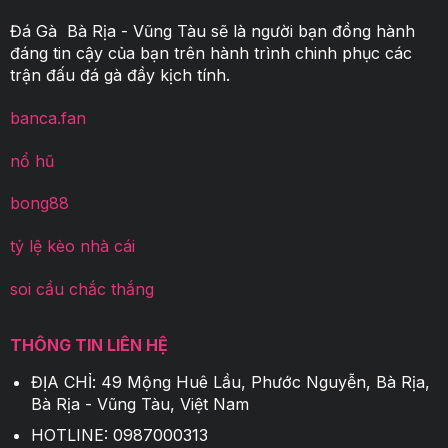
Đá Gà Bà Rịa - Vũng Tàu
sẽ là người bạn đồng hành
đáng tin cậy của bạn trên hành trình chinh phục các
trận đấu đá gà đầy kịch tính.
banca.fan
nổ hũ
bong88
tỷ lệ kèo nhà cái
soi cầu chắc thắng
THÔNG TIN LIÊN HỆ
ĐỊA CHỈ:
49 Mộng Huê Lầu, Phước Nguyễn, Bà Rịa,
Bà Rịa - Vũng Tàu, Việt Nam
HOTLINE:
0987000313