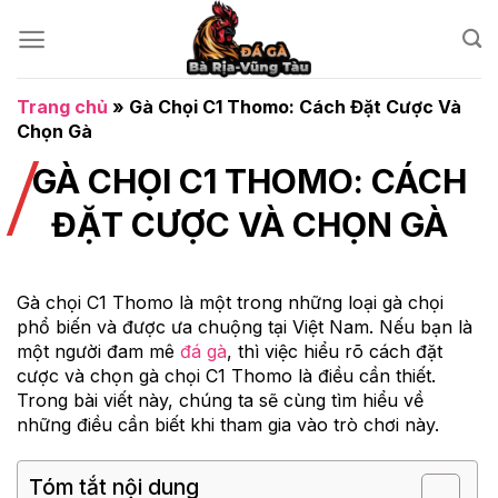
Chuyển
đến
nội
dung
Trang chủ
»
Gà Chọi C1 Thomo: Cách Đặt Cược Và
Chọn Gà
GÀ CHỌI C1 THOMO: CÁCH
ĐẶT CƯỢC VÀ CHỌN GÀ
Gà chọi C1 Thomo là một trong những loại gà chọi
phổ biến và được ưa chuộng tại Việt Nam. Nếu bạn là
một người đam mê
đá gà
, thì việc hiểu rõ cách đặt
cược và chọn gà chọi C1 Thomo là điều cần thiết.
Trong bài viết này, chúng ta sẽ cùng tìm hiểu về
những điều cần biết khi tham gia vào trò chơi này.
Tóm tắt nội dung