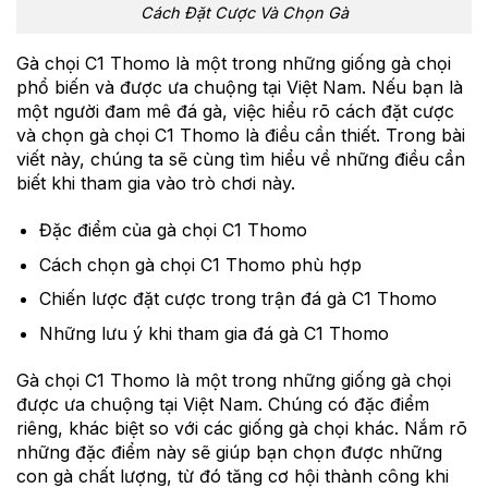
Cách Đặt Cược Và Chọn Gà
Gà chọi C1 Thomo là một trong những giống gà chọi
phổ biến và được ưa chuộng tại Việt Nam. Nếu bạn là
một người đam mê đá gà, việc hiểu rõ cách đặt cược
và chọn gà chọi C1 Thomo là điều cần thiết. Trong bài
viết này, chúng ta sẽ cùng tìm hiểu về những điều cần
biết khi tham gia vào trò chơi này.
Đặc điểm của gà chọi C1 Thomo
Cách chọn gà chọi C1 Thomo phù hợp
Chiến lược đặt cược trong trận đá gà C1 Thomo
Những lưu ý khi tham gia đá gà C1 Thomo
Gà chọi C1 Thomo là một trong những giống gà chọi
được ưa chuộng tại Việt Nam. Chúng có đặc điểm
riêng, khác biệt so với các giống gà chọi khác. Nắm rõ
những đặc điểm này sẽ giúp bạn chọn được những
con gà chất lượng, từ đó tăng cơ hội thành công khi