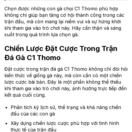
Chọn được những con gà chọi C1 Thomo phù hợp
không chỉ giúp bạn tăng cơ hội thành công trong các
trận đấu, mà còn mang lại niềm vui và sự hứng khởi
khi tham gia vào trò chơi này. Hãy cẩn thận và sáng
suốt trong quá trình lựa chọn gà.
Chiến Lược Đặt Cược Trong Trận
Đá Gà C1 Thomo
Đặt cược trong trận đá gà C1 Thomo không chỉ đòi hỏi
kiến thức về giống gà này, mà còn cần có một chiến
lược cược bài bản. Đây là một phần không thể thiếu
khi tham gia vào trò chơi này, ảnh hưởng trực tiếp đến
kết quả cuối cùng.
Phân tích kỹ lịch sử, thể trạng và khả năng chiến
đấu của các con gà
Xây dựng chiến lược cược phù hợp với tình hình
thực tế của trận đấu