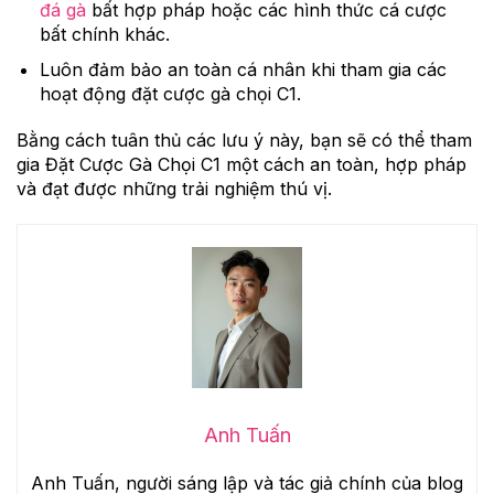
đá gà
bất hợp pháp hoặc các hình thức cá cược
bất chính khác.
Luôn đảm bảo an toàn cá nhân khi tham gia các
hoạt động đặt cược gà chọi C1.
Bằng cách tuân thủ các lưu ý này, bạn sẽ có thể tham
gia Đặt Cược Gà Chọi C1 một cách an toàn, hợp pháp
và đạt được những trải nghiệm thú vị.
Anh Tuấn
Anh Tuấn, người sáng lập và tác giả chính của blog