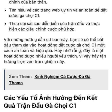
chính của bản thân.
Tìm hiểu về các trang web uy tín và an toàn để đặt
cược gà chọi C1.
Theo dõi sát sao diễn biến của trận đấu và thực
hiện các điều chỉnh cược phù hợp.
Với những hướng dẫn cơ bản này, bạn sẽ có thể bắt
đầu tham gia vào hoạt động đặt cược gà chọi C1 một
cách an toàn và hiệu quả. Hãy nhớ rằng, đây là một
hoạt động được nhiều người yêu thích, vì vậy hãy tận
hưởng trọn vẹn trải nghiệm này.
Xem Thêm :
Kinh Nghiệm Cá Cược Đá Gà
Thomo
Các Yếu Tố Ảnh Hưởng Đến Kết
Quả Trận Đấu Gà Chọi C1