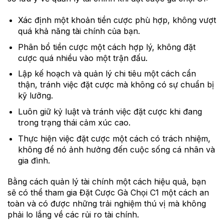
Xác định một khoản tiền cược phù hợp, không vượt
quá khả năng tài chính của bạn.
Phân bổ tiền cược một cách hợp lý, không đặt
cược quá nhiều vào một trận đấu.
Lập kế hoạch và quản lý chi tiêu một cách cẩn
thận, tránh việc đặt cược mà không có sự chuẩn bị
kỹ lưỡng.
Luôn giữ kỷ luật và tránh việc đặt cược khi đang
trong trạng thái cảm xúc cao.
Thực hiện việc đặt cược một cách có trách nhiệm,
không để nó ảnh hưởng đến cuộc sống cá nhân và
gia đình.
Bằng cách quản lý tài chính một cách hiệu quả, bạn
sẽ có thể tham gia Đặt Cược Gà Chọi C1 một cách an
toàn và có được những trải nghiệm thú vị mà không
phải lo lắng về các rủi ro tài chính.