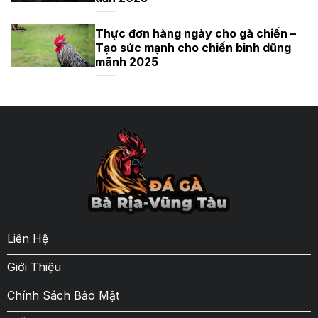
Thực đơn hàng ngày cho gà chiến –
Tạo sức mạnh cho chiến binh dũng
mãnh 2025
Liên Hệ
Giới Thiệu
Chính Sách Bảo Mật