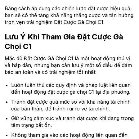
Bằng cách áp dụng các chiến lược đặt cược hiệu quả,
bạn sẽ có thể tăng khả năng thắng cược và tận hưởng
trọn vẹn trải nghiệm Đặt Cược Gà Chọi C1.
Lưu Ý Khi Tham Gia Đặt Cược Gà
Chọi C1
Mặc dù Đặt Cược Gà Chọi C1 là một hoạt động thú vị
và hấp dẫn, nhưng bạn cần lưu ý một số điều để đảm
bảo an toàn và có trải nghiệm tốt nhất:
Luôn tuân thủ các quy định và pháp luật liên quan
đến hoạt động đặt cược gà chọi C1 tại địa phương.
Tránh đặt cược quá mức so với khả năng tài chính
của bản thân, để tránh rủi ro về tài chính.
Giữ vững cảm xúc và tránh đặt cược khi đang trong
tâm trạng bất ổn.
Không tham gia vào các hoạt động liên quan đến