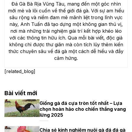
Đá Gà Bà Rịa Vũng Tàu, mang đến một góc nhìn
mới mẻ và lôi cuốn về thế giới đá gà. Với sự am hiểu
sâu rộng và niềm đam mê mãnh liệt trong lĩnh vực
này, Anh Tuấn đã tạo dựng một không gian thú vị,
nơi mà những trải nghiệm giải trí kết hợp khéo léo
với các thông tin hữu ích. Qua mỗi bài viết, độc giả
không chỉ được thư giãn mà còn tích lũy thêm kiến
thức chuyên sâu về đá gà một cách dễ hiểu và đầy
cảm hứng.
[related_blog]
Bài viết mới
Giống gà đá cựa tròn tốt nhất – Lựa
chọn hoàn hảo cho chiến thắng vang
lừng 2025
Chia sẻ kinh nghiệm nuôi gà đá đá gà