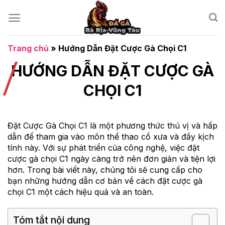
Chuyển
đến
nội
dung
Trang chủ
»
Hướng Dẫn Đặt Cược Gà Chọi C1
HƯỚNG DẪN ĐẶT CƯỢC GÀ
CHỌI C1
Đặt Cược Gà Chọi C1 là một phương thức thú vị và hấp
dẫn để tham gia vào môn thể thao cổ xưa và đầy kịch
tính này. Với sự phát triển của công nghệ, việc đặt
cược gà chọi C1 ngày càng trở nên đơn giản và tiện lợi
hơn. Trong bài viết này, chúng tôi sẽ cung cấp cho
bạn những hướng dẫn cơ bản về cách đặt cược gà
chọi C1 một cách hiệu quả và an toàn.
Tóm tắt nội dung