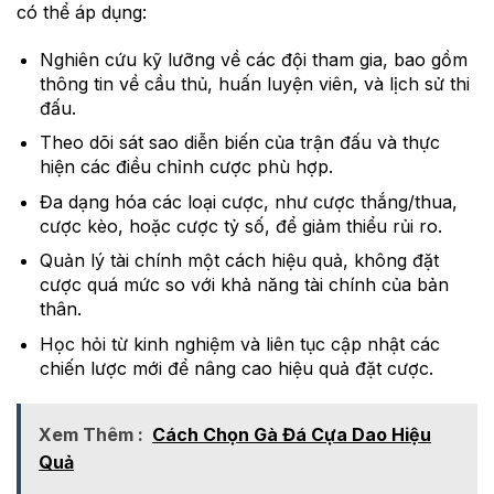
có thể áp dụng:
Nghiên cứu kỹ lưỡng về các đội tham gia, bao gồm
thông tin về cầu thủ, huấn luyện viên, và lịch sử thi
đấu.
Theo dõi sát sao diễn biến của trận đấu và thực
hiện các điều chỉnh cược phù hợp.
Đa dạng hóa các loại cược, như cược thắng/thua,
cược kèo, hoặc cược tỷ số, để giảm thiểu rủi ro.
Quản lý tài chính một cách hiệu quả, không đặt
cược quá mức so với khả năng tài chính của bản
thân.
Học hỏi từ kinh nghiệm và liên tục cập nhật các
chiến lược mới để nâng cao hiệu quả đặt cược.
Xem Thêm :
Cách Chọn Gà Đá Cựa Dao Hiệu
Quả