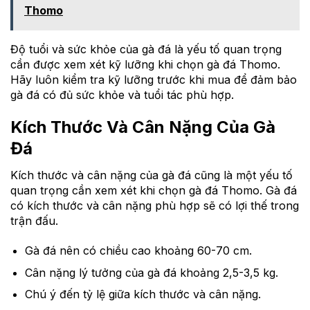
Thomo
Độ tuổi và sức khỏe của gà đá là yếu tố quan trọng
cần được xem xét kỹ lưỡng khi chọn gà đá Thomo.
Hãy luôn kiểm tra kỹ lưỡng trước khi mua để đảm bảo
gà đá có đủ sức khỏe và tuổi tác phù hợp.
Kích Thước Và Cân Nặng Của Gà
Đá
Kích thước và cân nặng của gà đá cũng là một yếu tố
quan trọng cần xem xét khi chọn gà đá Thomo. Gà đá
có kích thước và cân nặng phù hợp sẽ có lợi thế trong
trận đấu.
Gà đá nên có chiều cao khoảng 60-70 cm.
Cân nặng lý tưởng của gà đá khoảng 2,5-3,5 kg.
Chú ý đến tỷ lệ giữa kích thước và cân nặng.