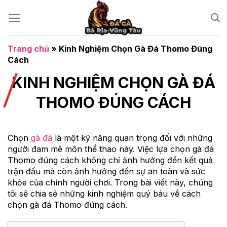
Chuyển
đến
nội
dung
Trang chủ
»
Kinh Nghiệm Chọn Gà Đá Thomo Đúng
Cách
KINH NGHIỆM CHỌN GÀ ĐÁ
THOMO ĐÚNG CÁCH
Chọn
gà đá
là một kỹ năng quan trọng đối với những
người đam mê môn thể thao này. Việc lựa chọn gà đá
Thomo đúng cách không chỉ ảnh hưởng đến kết quả
trận đấu mà còn ảnh hưởng đến sự an toàn và sức
khỏe của chính người chơi. Trong bài viết này, chúng
tôi sẽ chia sẻ những kinh nghiệm quý báu về cách
chọn gà đá Thomo đúng cách.