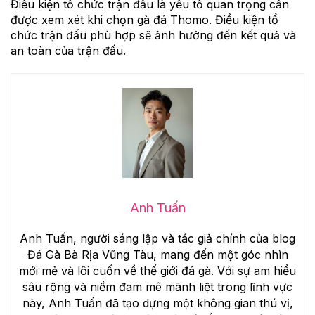
Điều kiện tổ chức trận đấu là yếu tố quan trọng cần
được xem xét khi chọn gà đá Thomo. Điều kiện tổ
chức trận đấu phù hợp sẽ ảnh hưởng đến kết quả và
an toàn của trận đấu.
Anh Tuấn
Anh Tuấn, người sáng lập và tác giả chính của blog
Đá Gà Bà Rịa Vũng Tàu, mang đến một góc nhìn
mới mẻ và lôi cuốn về thế giới đá gà. Với sự am hiểu
sâu rộng và niềm đam mê mãnh liệt trong lĩnh vực
này, Anh Tuấn đã tạo dựng một không gian thú vị,