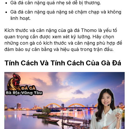
Gà đá cân nặng quá nhẹ sẽ dễ bị thương.
Gà đá cân nặng quá nặng sẽ chậm chạp và không
linh hoạt.
Kích thước và cân nặng của gà đá Thomo là yếu tố
quan trọng cần được xem xét kỹ lưỡng. Hãy chọn
những con gà có kích thước và cân nặng phù hợp để
đảm bảo sự cân bằng và hiệu quả trong trận đấu.
Tính Cách Và Tính Cách Của Gà Đá