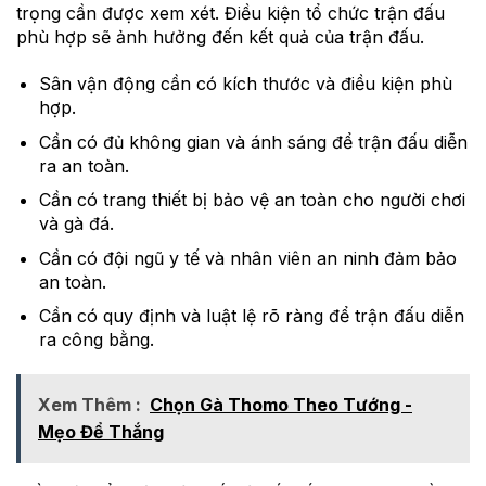
trọng cần được xem xét. Điều kiện tổ chức trận đấu
phù hợp sẽ ảnh hưởng đến kết quả của trận đấu.
Sân vận động cần có kích thước và điều kiện phù
hợp.
Cần có đủ không gian và ánh sáng để trận đấu diễn
ra an toàn.
Cần có trang thiết bị bảo vệ an toàn cho người chơi
và gà đá.
Cần có đội ngũ y tế và nhân viên an ninh đảm bảo
an toàn.
Cần có quy định và luật lệ rõ ràng để trận đấu diễn
ra công bằng.
Xem Thêm :
Chọn Gà Thomo Theo Tướng -
Mẹo Để Thắng