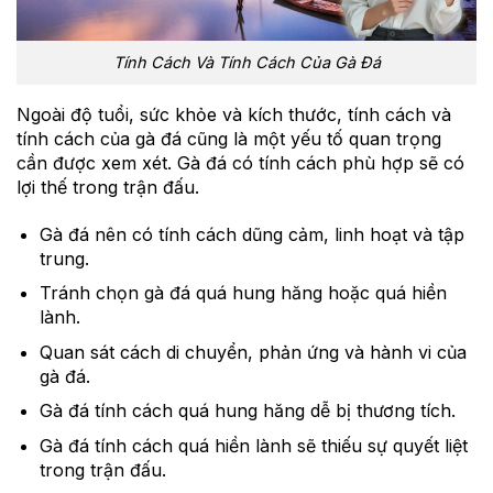
Tính Cách Và Tính Cách Của Gà Đá
Ngoài độ tuổi, sức khỏe và kích thước, tính cách và
tính cách của gà đá cũng là một yếu tố quan trọng
cần được xem xét. Gà đá có tính cách phù hợp sẽ có
lợi thế trong trận đấu.
Gà đá nên có tính cách dũng cảm, linh hoạt và tập
trung.
Tránh chọn gà đá quá hung hăng hoặc quá hiền
lành.
Quan sát cách di chuyển, phản ứng và hành vi của
gà đá.
Gà đá tính cách quá hung hăng dễ bị thương tích.
Gà đá tính cách quá hiền lành sẽ thiếu sự quyết liệt
trong trận đấu.