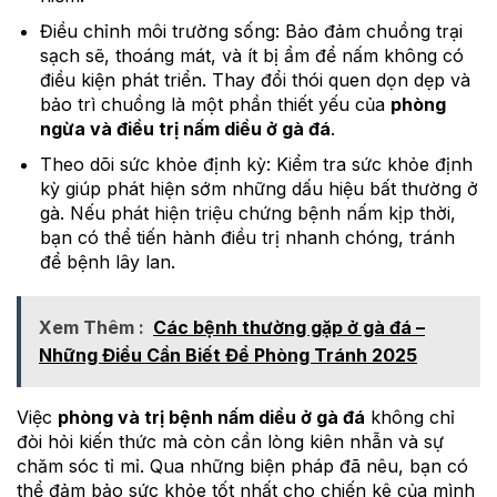
Điều chỉnh môi trường sống: Bảo đảm chuồng trại
sạch sẽ, thoáng mát, và ít bị ẩm để nấm không có
điều kiện phát triển. Thay đổi thói quen dọn dẹp và
bảo trì chuồng là một phần thiết yếu của
phòng
ngừa và điều trị nấm diều ở gà đá
.
Theo dõi sức khỏe định kỳ: Kiểm tra sức khỏe định
kỳ giúp phát hiện sớm những dấu hiệu bất thường ở
gà. Nếu phát hiện triệu chứng bệnh nấm kịp thời,
bạn có thể tiến hành điều trị nhanh chóng, tránh
để bệnh lây lan.
Xem Thêm :
Các bệnh thường gặp ở gà đá –
Những Điều Cần Biết Để Phòng Tránh 2025
Việc
phòng và trị bệnh nấm diều ở gà đá
không chỉ
đòi hỏi kiến thức mà còn cần lòng kiên nhẫn và sự
chăm sóc tỉ mỉ. Qua những biện pháp đã nêu, bạn có
thể đảm bảo sức khỏe tốt nhất cho chiến kê của mình