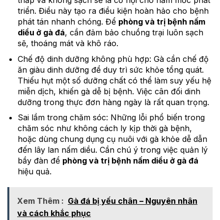
thấp và không sạch sẽ là cơ hội cho nấm mốc phát
triển. Điều này tạo ra điều kiện hoàn hảo cho bệnh
phát tán nhanh chóng. Để
phòng và trị bệnh nấm
diều ở gà đá
, cần đảm bảo chuồng trại luôn sạch
sẽ, thoáng mát và khô ráo.
Chế độ dinh dưỡng không phù hợp: Gà cần chế độ
ăn giàu dinh dưỡng để duy trì sức khỏe tổng quát.
Thiếu hụt một số dưỡng chất có thể làm suy yếu hệ
miễn dịch, khiến gà dễ bị bệnh. Việc cân đối dinh
dưỡng trong thực đơn hàng ngày là rất quan trọng.
Sai lầm trong chăm sóc: Những lỗi phổ biến trong
chăm sóc như không cách ly kịp thời gà bệnh,
hoặc dùng chung dụng cụ nuôi với gà khỏe dễ dẫn
đến lây lan nấm diều. Cần chú ý trong việc quản lý
bầy đàn để
phòng và trị bệnh nấm diều ở gà đá
hiệu quả.
Xem Thêm :
Gà đá bị yếu chân – Nguyên nhân
và cách khắc phục