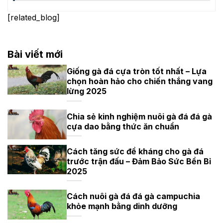
[related_blog]
Bài viết mới
Giống gà đá cựa tròn tốt nhất – Lựa
chọn hoàn hảo cho chiến thắng vang
lừng 2025
Chia sẻ kinh nghiệm nuôi gà đá đá gà
cựa dao bằng thức ăn chuẩn
Cách tăng sức đề kháng cho gà đá
trước trận đấu – Đảm Bảo Sức Bền Bỉ
2025
Cách nuôi gà đá đá gà campuchia
khỏe mạnh bằng dinh dưỡng