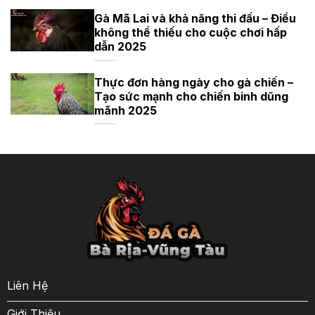
Gà Mã Lai và khả năng thi đấu – Điều
không thể thiếu cho cuộc chơi hấp
dẫn 2025
Thực đơn hàng ngày cho gà chiến –
Tạo sức mạnh cho chiến binh dũng
mãnh 2025
Liên Hệ
Giới Thiệu