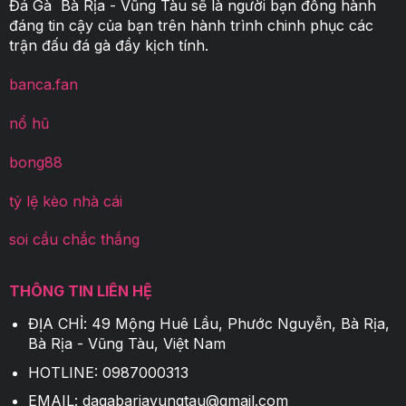
Đá Gà Bà Rịa - Vũng Tàu
sẽ là người bạn đồng hành
đáng tin cậy của bạn trên hành trình chinh phục các
trận đấu đá gà đầy kịch tính.
banca.fan
nổ hũ
bong88
tỷ lệ kèo nhà cái
soi cầu chắc thắng
THÔNG TIN LIÊN HỆ
ĐỊA CHỈ:
49 Mộng Huê Lầu, Phước Nguyễn, Bà Rịa,
Bà Rịa - Vũng Tàu, Việt Nam
HOTLINE:
0987000313
EMAIL:
dagabariavungtau@gmail.com