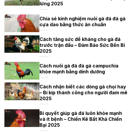
lừng 2025
Chia sẻ kinh nghiệm nuôi gà đá đá gà
cựa dao bằng thức ăn chuẩn
Cách tăng sức đề kháng cho gà đá
trước trận đấu – Đảm Bảo Sức Bền Bỉ
2025
Cách nuôi gà đá đá gà campuchia
khỏe mạnh bằng dinh dưỡng
Cách nhận biết các dòng gà chọi hay
– Bí kíp thành công cho người đam mê
2025
Bí quyết giúp gà đá luôn khỏe mạnh
và ít bệnh – Chiến Kê Bất Khả Chiến
Bại 2025