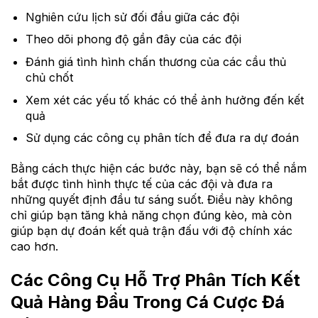
Nghiên cứu lịch sử đối đầu giữa các đội
Theo dõi phong độ gần đây của các đội
Đánh giá tình hình chấn thương của các cầu thủ
chủ chốt
Xem xét các yếu tố khác có thể ảnh hưởng đến kết
quả
Sử dụng các công cụ phân tích để đưa ra dự đoán
Bằng cách thực hiện các bước này, bạn sẽ có thể nắm
bắt được tình hình thực tế của các đội và đưa ra
những quyết định đầu tư sáng suốt. Điều này không
chỉ giúp bạn tăng khả năng chọn đúng kèo, mà còn
giúp bạn dự đoán kết quả trận đấu với độ chính xác
cao hơn.
Các Công Cụ Hỗ Trợ Phân Tích Kết
Quả Hàng Đầu Trong Cá Cược Đá