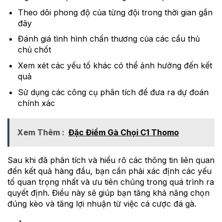
Theo dõi phong độ của từng đội trong thời gian gần
đây
Đánh giá tình hình chấn thương của các cầu thủ
chủ chốt
Xem xét các yếu tố khác có thể ảnh hưởng đến kết
quả
Sử dụng các công cụ phân tích để đưa ra dự đoán
chính xác
Xem Thêm :
Đặc Điểm Gà Chọi C1 Thomo
Sau khi đã phân tích và hiểu rõ các thông tin liên quan
đến kết quả hàng đầu, bạn cần phải xác định các yếu
tố quan trọng nhất và ưu tiên chúng trong quá trình ra
quyết định. Điều này sẽ giúp bạn tăng khả năng chọn
đúng kèo và tăng lợi nhuận từ việc cá cược đá gà.