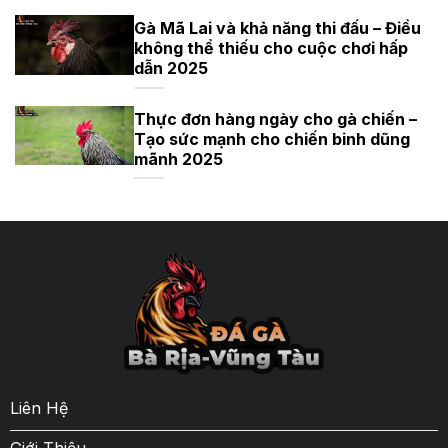
Gà Mã Lai và khả năng thi đấu – Điều
không thể thiếu cho cuộc chơi hấp
dẫn 2025
Thực đơn hàng ngày cho gà chiến –
Tạo sức mạnh cho chiến binh dũng
mãnh 2025
Liên Hệ
Giới Thiệu