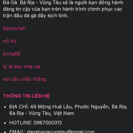
Đá Gà Bà Rịa - Vũng Tàu
sẽ là người bạn đồng hành
đáng tin cậy của bạn trên hành trình chinh phục các
trận đấu đá gà đầy kịch tính.
banca.fan
nổ hũ
bong88
tỷ lệ kèo nhà cái
soi cầu chắc thắng
THÔNG TIN LIÊN HỆ
ĐỊA CHỈ:
49 Mộng Huê Lầu, Phước Nguyễn, Bà Rịa,
Bà Rịa - Vũng Tàu, Việt Nam
HOTLINE:
0987000313
EMAIL:
dagabariavungtau@gmail.com