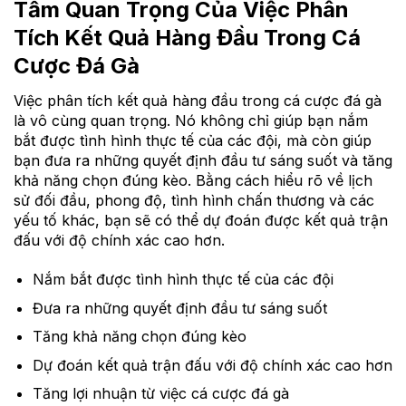
Tầm Quan Trọng Của Việc Phân
Tích Kết Quả Hàng Đầu Trong Cá
Cược Đá Gà
Việc phân tích kết quả hàng đầu trong cá cược đá gà
là vô cùng quan trọng. Nó không chỉ giúp bạn nắm
bắt được tình hình thực tế của các đội, mà còn giúp
bạn đưa ra những quyết định đầu tư sáng suốt và tăng
khả năng chọn đúng kèo. Bằng cách hiểu rõ về lịch
sử đối đầu, phong độ, tình hình chấn thương và các
yếu tố khác, bạn sẽ có thể dự đoán được kết quả trận
đấu với độ chính xác cao hơn.
Nắm bắt được tình hình thực tế của các đội
Đưa ra những quyết định đầu tư sáng suốt
Tăng khả năng chọn đúng kèo
Dự đoán kết quả trận đấu với độ chính xác cao hơn
Tăng lợi nhuận từ việc cá cược đá gà