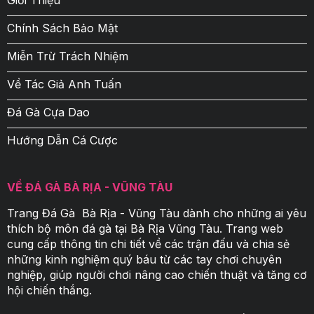
Chính Sách Bảo Mật
Miễn Trừ Trách Nhiệm
Về Tác Giả Anh Tuấn
Đá Gà Cựa Dao
Hướng Dẫn Cá Cược
VỀ ĐÁ GÀ BÀ RỊA - VŨNG TÀU
Trang Đá Gà Bà Rịa - Vũng Tàu
dành cho những ai yêu
thích bộ môn đá gà tại Bà Rịa Vũng Tàu. Trang web
cung cấp thông tin chi tiết về các trận đấu và chia sẻ
những kinh nghiệm quý báu từ các tay chơi chuyên
nghiệp, giúp người chơi nâng cao chiến thuật và tăng cơ
hội chiến thắng.