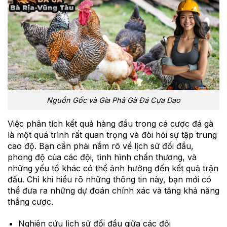
Nguồn Gốc và Gia Phả Gà Đá Cựa Dao
Việc phân tích kết quả hàng đầu trong cá cược đá gà
là một quá trình rất quan trọng và đòi hỏi sự tập trung
cao độ. Bạn cần phải nắm rõ về lịch sử đối đầu,
phong độ của các đội, tình hình chấn thương, và
những yếu tố khác có thể ảnh hưởng đến kết quả trận
đấu. Chỉ khi hiểu rõ những thông tin này, bạn mới có
thể đưa ra những dự đoán chính xác và tăng khả năng
thắng cược.
Nghiên cứu lịch sử đối đầu giữa các đội