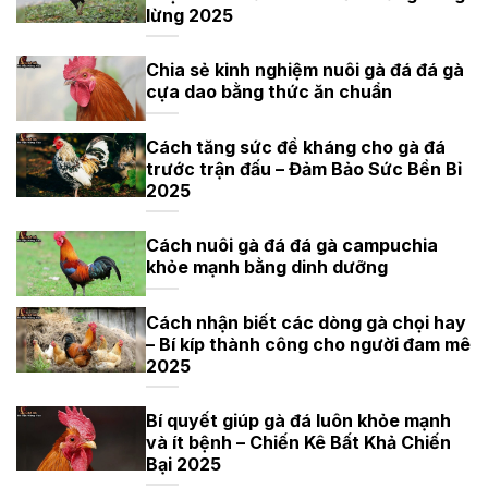
lừng 2025
Chia sẻ kinh nghiệm nuôi gà đá đá gà
cựa dao bằng thức ăn chuẩn
Cách tăng sức đề kháng cho gà đá
trước trận đấu – Đảm Bảo Sức Bền Bỉ
2025
Cách nuôi gà đá đá gà campuchia
khỏe mạnh bằng dinh dưỡng
Cách nhận biết các dòng gà chọi hay
– Bí kíp thành công cho người đam mê
2025
Bí quyết giúp gà đá luôn khỏe mạnh
và ít bệnh – Chiến Kê Bất Khả Chiến
Bại 2025