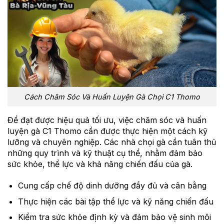
Cách Chăm Sóc Và Huấn Luyện Gà Chọi C1 Thomo
Để đạt được hiệu quả tối ưu, việc chăm sóc và huấn
luyện gà C1 Thomo cần được thực hiện một cách kỹ
lưỡng và chuyên nghiệp. Các nhà chọi gà cần tuân thủ
những quy trình và kỹ thuật cụ thể, nhằm đảm bảo
sức khỏe, thể lực và khả năng chiến đấu của gà.
Cung cấp chế độ dinh dưỡng đầy đủ và cân bằng
Thực hiện các bài tập thể lực và kỹ năng chiến đấu
Kiểm tra sức khỏe định kỳ và đảm bảo vệ sinh môi