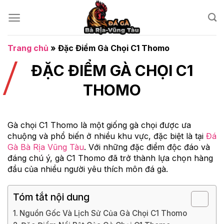
Chuyển
đến
nội
dung
Trang chủ
»
Đặc Điểm Gà Chọi C1 Thomo
ĐẶC ĐIỂM GÀ CHỌI C1
THOMO
Gà chọi C1 Thomo là một giống gà chọi được ưa
chuộng và phổ biến ở nhiều khu vực, đặc biệt là tại
Đá
Gà Bà Rịa Vũng Tàu
. Với những đặc điểm độc đáo và
đáng chú ý, gà C1 Thomo đã trở thành lựa chọn hàng
đầu của nhiều người yêu thích môn đá gà.
Tóm tắt nội dung
Nguồn Gốc Và Lịch Sử Của Gà Chọi C1 Thomo