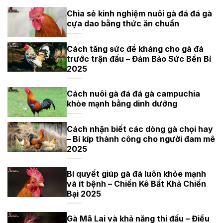
Chia sẻ kinh nghiệm nuôi gà đá đá gà
cựa dao bằng thức ăn chuẩn
Cách tăng sức đề kháng cho gà đá
trước trận đấu – Đảm Bảo Sức Bền Bỉ
2025
Cách nuôi gà đá đá gà campuchia
khỏe mạnh bằng dinh dưỡng
Cách nhận biết các dòng gà chọi hay
– Bí kíp thành công cho người đam mê
2025
Bí quyết giúp gà đá luôn khỏe mạnh
và ít bệnh – Chiến Kê Bất Khả Chiến
Bại 2025
Gà Mã Lai và khả năng thi đấu – Điều