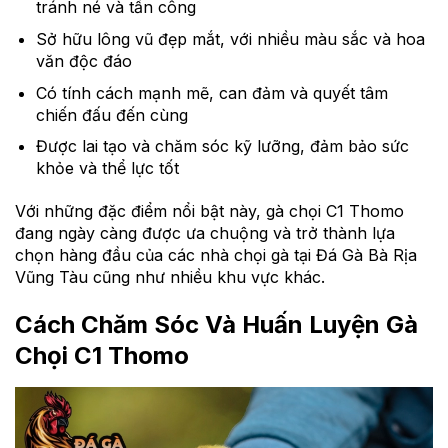
tránh né và tấn công
Sở hữu lông vũ đẹp mắt, với nhiều màu sắc và hoa
văn độc đáo
Có tính cách mạnh mẽ, can đảm và quyết tâm
chiến đấu đến cùng
Được lai tạo và chăm sóc kỹ lưỡng, đảm bảo sức
khỏe và thể lực tốt
Với những đặc điểm nổi bật này, gà chọi C1 Thomo
đang ngày càng được ưa chuộng và trở thành lựa
chọn hàng đầu của các nhà chọi gà tại Đá Gà Bà Rịa
Vũng Tàu cũng như nhiều khu vực khác.
Cách Chăm Sóc Và Huấn Luyện Gà
Chọi C1 Thomo