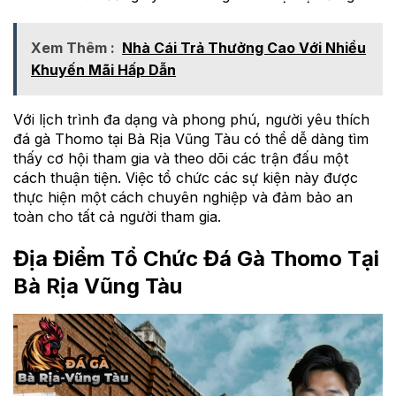
Xem Thêm :
Nhà Cái Trả Thưởng Cao Với Nhiều
Khuyến Mãi Hấp Dẫn
Với lịch trình đa dạng và phong phú, người yêu thích
đá gà Thomo tại Bà Rịa Vũng Tàu có thể dễ dàng tìm
thấy cơ hội tham gia và theo dõi các trận đấu một
cách thuận tiện. Việc tổ chức các sự kiện này được
thực hiện một cách chuyên nghiệp và đảm bảo an
toàn cho tất cả người tham gia.
Địa Điểm Tổ Chức Đá Gà Thomo Tại
Bà Rịa Vũng Tàu