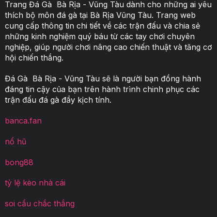
Trang Đá Gà Bà Rịa - Vũng Tàu
dành cho những ai yêu
thích bộ môn đá gà tại Bà Rịa Vũng Tàu. Trang web
cung cấp thông tin chi tiết về các trận đấu và chia sẻ
những kinh nghiệm quý báu từ các tay chơi chuyên
nghiệp, giúp người chơi nâng cao chiến thuật và tăng cơ
hội chiến thắng.
Đá Gà Bà Rịa - Vũng Tàu
sẽ là người bạn đồng hành
đáng tin cậy của bạn trên hành trình chinh phục các
trận đấu đá gà đầy kịch tính.
banca.fan
nổ hũ
bong88
tỷ lệ kèo nhà cái
soi cầu chắc thắng