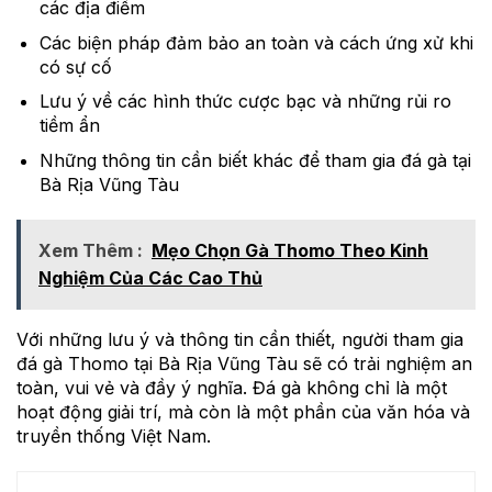
các địa điểm
Các biện pháp đảm bảo an toàn và cách ứng xử khi
có sự cố
Lưu ý về các hình thức cược bạc và những rủi ro
tiềm ẩn
Những thông tin cần biết khác để tham gia đá gà tại
Bà Rịa Vũng Tàu
Xem Thêm :
Mẹo Chọn Gà Thomo Theo Kinh
Nghiệm Của Các Cao Thủ
Với những lưu ý và thông tin cần thiết, người tham gia
đá gà Thomo tại Bà Rịa Vũng Tàu sẽ có trải nghiệm an
toàn, vui vẻ và đầy ý nghĩa. Đá gà không chỉ là một
hoạt động giải trí, mà còn là một phần của văn hóa và
truyền thống Việt Nam.