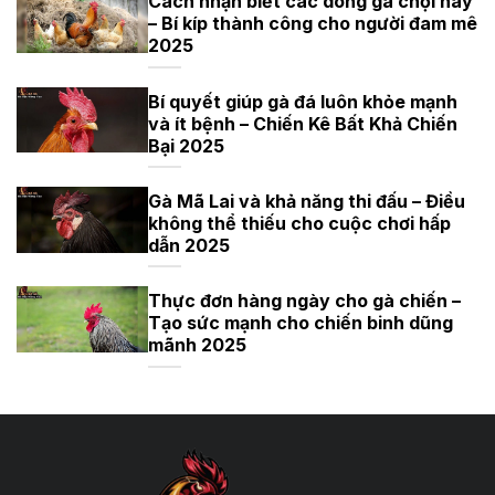
Cách nhận biết các dòng gà chọi hay
– Bí kíp thành công cho người đam mê
2025
Bí quyết giúp gà đá luôn khỏe mạnh
và ít bệnh – Chiến Kê Bất Khả Chiến
Bại 2025
Gà Mã Lai và khả năng thi đấu – Điều
không thể thiếu cho cuộc chơi hấp
dẫn 2025
Thực đơn hàng ngày cho gà chiến –
Tạo sức mạnh cho chiến binh dũng
mãnh 2025