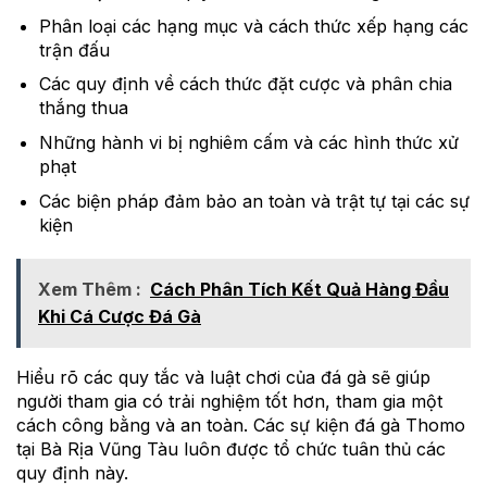
Phân loại các hạng mục và cách thức xếp hạng các
trận đấu
Các quy định về cách thức đặt cược và phân chia
thắng thua
Những hành vi bị nghiêm cấm và các hình thức xử
phạt
Các biện pháp đảm bảo an toàn và trật tự tại các sự
kiện
Xem Thêm :
Cách Phân Tích Kết Quả Hàng Đầu
Khi Cá Cược Đá Gà
Hiểu rõ các quy tắc và luật chơi của đá gà sẽ giúp
người tham gia có trải nghiệm tốt hơn, tham gia một
cách công bằng và an toàn. Các sự kiện đá gà Thomo
tại Bà Rịa Vũng Tàu luôn được tổ chức tuân thủ các
quy định này.