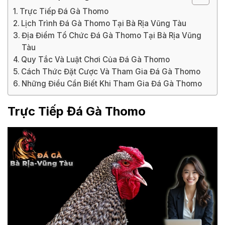
Trực Tiếp Đá Gà Thomo
Lịch Trình Đá Gà Thomo Tại Bà Rịa Vũng Tàu
Địa Điểm Tổ Chức Đá Gà Thomo Tại Bà Rịa Vũng
Tàu
Quy Tắc Và Luật Chơi Của Đá Gà Thomo
Cách Thức Đặt Cược Và Tham Gia Đá Gà Thomo
Những Điều Cần Biết Khi Tham Gia Đá Gà Thomo
Trực Tiếp Đá Gà Thomo