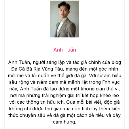
Anh Tuấn
Anh Tuấn, người sáng lập và tác giả chính của blog
Đá Gà Bà Rịa Vũng Tàu, mang đến một góc nhìn
mới mẻ và lôi cuốn về thế giới đá gà. Với sự am hiểu
sâu rộng và niềm đam mê mãnh liệt trong lĩnh vực
này, Anh Tuấn đã tạo dựng một không gian thú vị,
nơi mà những trải nghiệm giải trí kết hợp khéo léo
với các thông tin hữu ích. Qua mỗi bài viết, độc giả
không chỉ được thư giãn mà còn tích lũy thêm kiến
thức chuyên sâu về đá gà một cách dễ hiểu và đầy
cảm hứng.