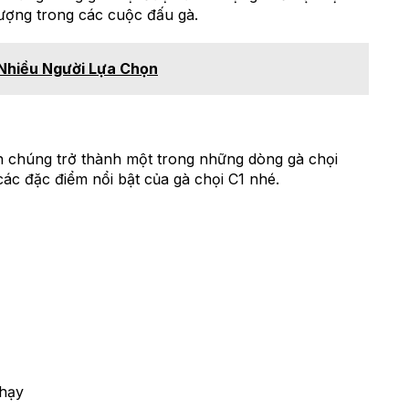
tượng trong các cuộc đấu gà.
Nhiều Người Lựa Chọn
n chúng trở thành một trong những dòng gà chọi
ác đặc điểm nổi bật của gà chọi C1 nhé.
nhạy