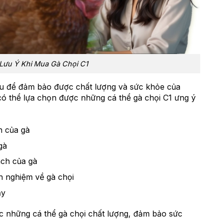
Lưu Ý Khi Mua Gà Chọi C1
iều để đảm bảo được chất lượng và sức khỏe của
có thể lựa chọn được những cá thể gà chọi C1 ưng ý
n của gà
gà
ách của gà
h nghiệm về gà chọi
ậy
c những cá thể gà chọi chất lượng, đảm bảo sức