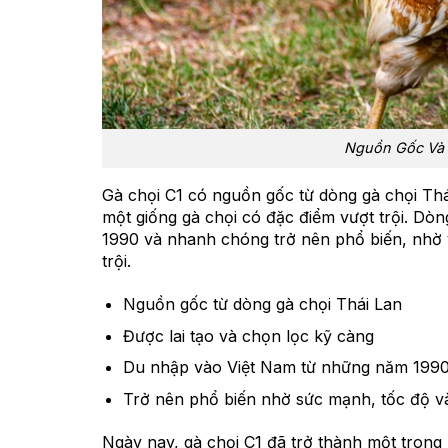
Nguồn Gốc Và 
Gà chọi C1 có nguồn gốc từ dòng gà chọi Thái
một giống gà chọi có đặc điểm vượt trội. D
1990 và nhanh chóng trở nên phổ biến, nhờ 
trội.
Nguồn gốc từ dòng gà chọi Thái Lan
Được lai tạo và chọn lọc kỹ càng
Du nhập vào Việt Nam từ những năm 199
Trở nên phổ biến nhờ sức mạnh, tốc độ và
Ngày nay, gà chọi C1 đã trở thành một trong