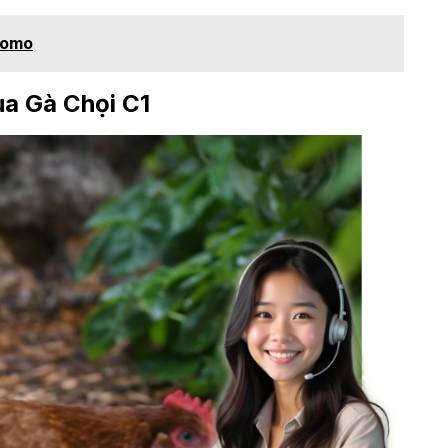
homo
a Gà Chọi C1