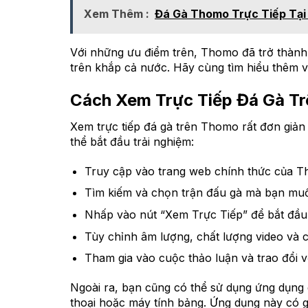
Xem Thêm :
Đá Gà Thomo Trực Tiếp Tại
Với những ưu điểm trên, Thomo đã trở thành
trên khắp cả nước. Hãy cùng tìm hiểu thêm v
Cách Xem Trực Tiếp Đá Gà T
Xem trực tiếp đá gà trên Thomo rất đơn giản
thể bắt đầu trải nghiệm:
Truy cập vào trang web chính thức của T
Tìm kiếm và chọn trận đấu gà mà bạn mu
Nhấp vào nút “Xem Trực Tiếp” để bắt đầu p
Tùy chỉnh âm lượng, chất lượng video và cá
Tham gia vào cuộc thảo luận và trao đổi 
Ngoài ra, bạn cũng có thể sử dụng ứng dụng 
thoại hoặc máy tính bảng. Ứng dụng này có gi