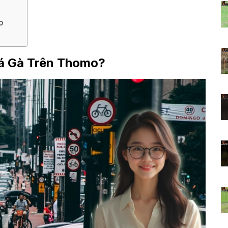
o
Đá Gà Trên Thomo?