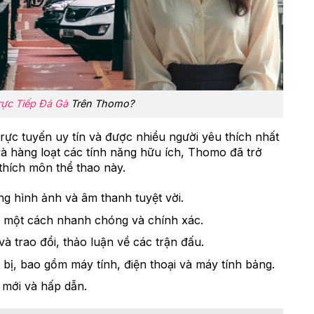
rực Tiếp Đá Gà
Trên Thomo?
ực tuyến uy tín và được nhiều người yêu thích nhất
 và hàng loạt các tính năng hữu ích, Thomo đã trở
thích môn thể thao này.
ng hình ảnh và âm thanh tuyệt vời.
u một cách nhanh chóng và chính xác.
 trao đổi, thảo luận về các trận đấu.
 bị, bao gồm máy tính, điện thoại và máy tính bảng.
 mới và hấp dẫn.