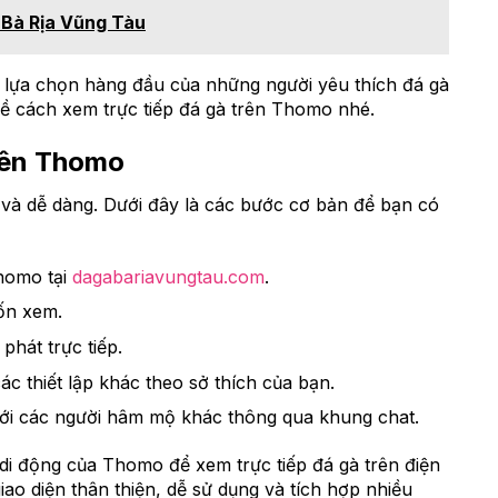
 Bà Rịa Vũng Tàu
 lựa chọn hàng đầu của những người yêu thích đá gà
ề cách xem trực tiếp đá gà trên Thomo nhé.
rên Thomo
 và dễ dàng. Dưới đây là các bước cơ bản để bạn có
homo tại
dagabariavungtau.com
.
ốn xem.
hát trực tiếp.
c thiết lập khác theo sở thích của bạn.
với các người hâm mộ khác thông qua khung chat.
di động của Thomo để xem trực tiếp đá gà trên điện
ao diện thân thiện, dễ sử dụng và tích hợp nhiều