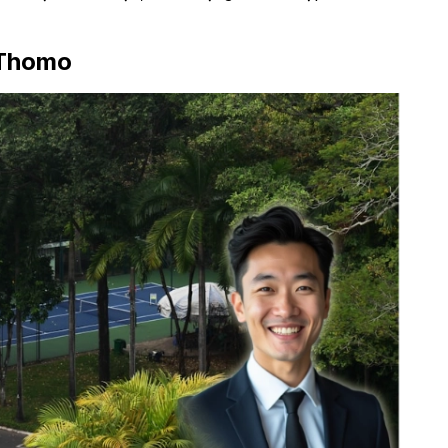
 Thomo