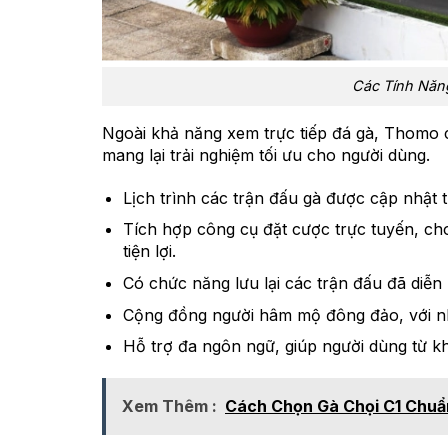
Các Tính Nă
Ngoài khả năng xem trực tiếp đá gà, Thomo
mang lại trải nghiệm tối ưu cho người dùng.
Lịch trình các trận đấu gà được cập nhật
Tích hợp công cụ đặt cược trực tuyến, ch
tiện lợi.
Có chức năng lưu lại các trận đấu đã diễn 
Cộng đồng người hâm mộ đông đảo, với nhi
Hỗ trợ đa ngôn ngữ, giúp người dùng từ khắ
Xem Thêm :
Cách Chọn Gà Chọi C1 Chuẩ